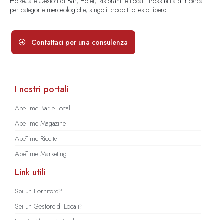
HoReCa e Gestori di Bar, Hotel, Ristoranti e Locali. Possibilità di ricerca
per categorie merceologiche, singoli prodotti o testo libero..
Contattaci per una consulenza
I nostri portali
ApeTime Bar e Locali
ApeTime Magazine
ApeTime Ricette
ApeTime Marketing
Link utili
Sei un Fornitore?
Sei un Gestore di Locali?