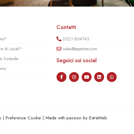
Contatti
ore?
0521.804743
e di Locali?
sales@apetime.com
tua Azienda
Seguici sui social
iamo
s
|
Preferenze Cookie
| Made with passion by
ExtraWeb