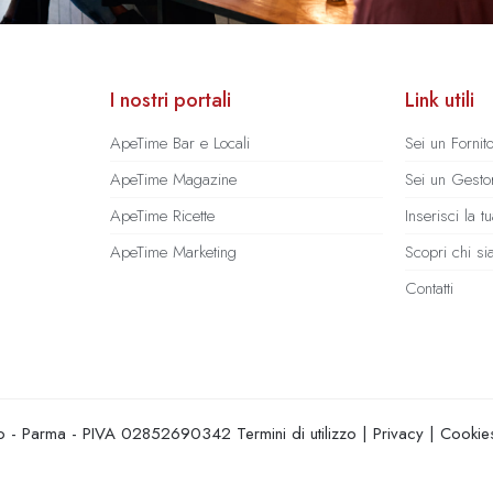
I nostri portali
Link utili
ApeTime Bar e Locali
Sei un Fornit
ApeTime Magazine
Sei un Gestor
ApeTime Ricette
Inserisci la 
ApeTime Marketing
Scopri chi s
Contatti
hio - Parma - PIVA 02852690342
Termini di utilizzo
|
Privacy
|
Cookie