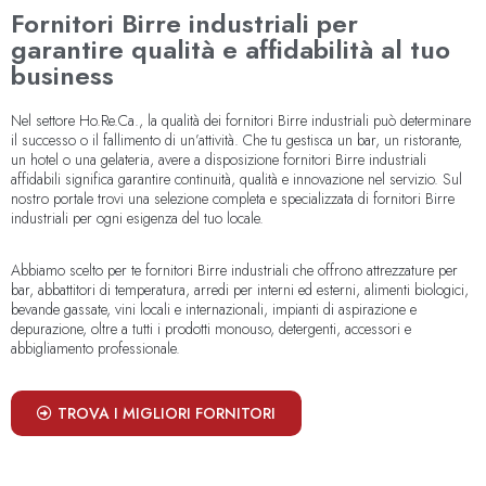
Fornitori Birre industriali per
garantire qualità e affidabilità al tuo
business
Nel settore Ho.Re.Ca., la qualità dei fornitori Birre industriali può determinare
il successo o il fallimento di un’attività. Che tu gestisca un bar, un ristorante,
un hotel o una gelateria, avere a disposizione fornitori Birre industriali
affidabili significa garantire continuità, qualità e innovazione nel servizio. Sul
nostro portale trovi una selezione completa e specializzata di fornitori Birre
industriali per ogni esigenza del tuo locale.
Abbiamo scelto per te fornitori Birre industriali che offrono attrezzature per
bar, abbattitori di temperatura, arredi per interni ed esterni, alimenti biologici,
bevande gassate, vini locali e internazionali, impianti di aspirazione e
depurazione, oltre a tutti i prodotti monouso, detergenti, accessori e
abbigliamento professionale.
TROVA I MIGLIORI FORNITORI