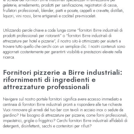
gelaterie, arredamento, prodotti per sanificazione, registratori di cassa,
frullatori professionali, blender, piatti e posate, cappelli e cravatte, distillati,
liquori, vini rossi, birre artigianali e cocktail pre-miscelati.
Utilizzando parole chiave a coda lunga come “fornitori Birre industriali di
prodotti professionali per ristoranti” o “fornitori Birre industriali di
attrezzature per hotel e pizzerie”, il nostro sito è ottimizzato per aiutarti a
trovare tutto quello che cerchi con un semplice clic. I nostri contenuti sono
aggiornati costantemente per garantirti visibilità e prestazioni elevate nella
ricerca.
Fornitori pizzerie a Birre industriali:
rifornimenti di ingredienti e
attrezzature professionali
Navigare sul nostro portale fornitori significa avere accesso immediato a
centinaia di fornitori Birre industriali pronti a rispondere alle tue richieste.
Vuoi rinnovare gli arredi del tuo bar con tavoli in acciaio inox o sedute da
giardino? Hai bisogno di attrezzature per pizzerie, come forni professionali,
impastatrici, griglie o friggitrici? Cerchi fornitori Birre industriali affidabili di
detergenti, disinfettanti, sacchi e contenitori per rifiuti?