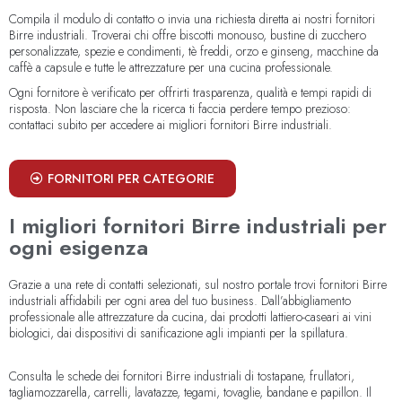
Compila il modulo di contatto o invia una richiesta diretta ai nostri fornitori
Birre industriali. Troverai chi offre biscotti monouso, bustine di zucchero
personalizzate, spezie e condimenti, tè freddi, orzo e ginseng, macchine da
caffè a capsule e tutte le attrezzature per una cucina professionale.
Ogni fornitore è verificato per offrirti trasparenza, qualità e tempi rapidi di
risposta. Non lasciare che la ricerca ti faccia perdere tempo prezioso:
contattaci subito per accedere ai migliori fornitori Birre industriali.
FORNITORI PER CATEGORIE
I migliori fornitori Birre industriali per
ogni esigenza
Grazie a una rete di contatti selezionati, sul nostro portale trovi fornitori Birre
industriali affidabili per ogni area del tuo business. Dall’abbigliamento
professionale alle attrezzature da cucina, dai prodotti lattiero-caseari ai vini
biologici, dai dispositivi di sanificazione agli impianti per la spillatura.
Consulta le schede dei fornitori Birre industriali di tostapane, frullatori,
tagliamozzarella, carrelli, lavatazze, tegami, tovaglie, bandane e papillon. Il