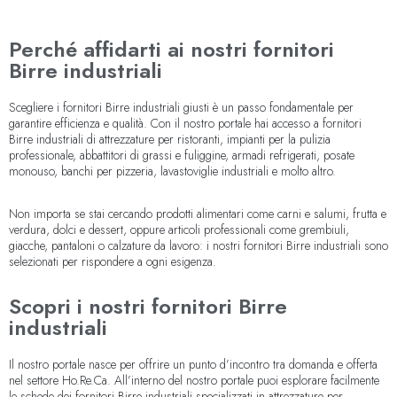
Perché affidarti ai nostri fornitori
Birre industriali
Scegliere i fornitori Birre industriali giusti è un passo fondamentale per
garantire efficienza e qualità. Con il nostro portale hai accesso a fornitori
Birre industriali di attrezzature per ristoranti, impianti per la pulizia
professionale, abbattitori di grassi e fuliggine, armadi refrigerati, posate
monouso, banchi per pizzeria, lavastoviglie industriali e molto altro.
Non importa se stai cercando prodotti alimentari come carni e salumi, frutta e
verdura, dolci e dessert, oppure articoli professionali come grembiuli,
giacche, pantaloni o calzature da lavoro: i nostri fornitori Birre industriali sono
selezionati per rispondere a ogni esigenza.
Scopri i nostri fornitori Birre
industriali
Il nostro portale nasce per offrire un punto d’incontro tra domanda e offerta
nel settore Ho.Re.Ca. All’interno del nostro portale puoi esplorare facilmente
le schede dei fornitori Birre industriali specializzati in attrezzature per