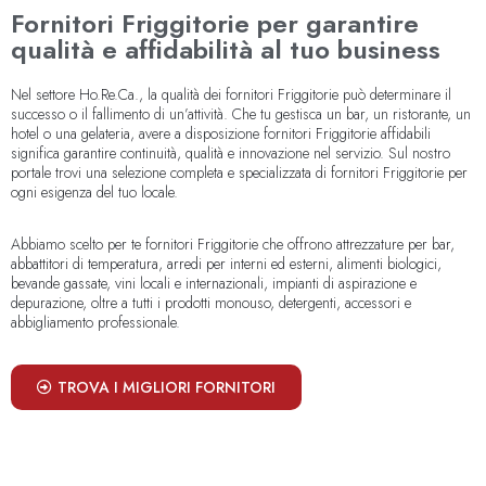
Fornitori Friggitorie per garantire
qualità e affidabilità al tuo business
Nel settore Ho.Re.Ca., la qualità dei fornitori Friggitorie può determinare il
successo o il fallimento di un’attività. Che tu gestisca un bar, un ristorante, un
hotel o una gelateria, avere a disposizione fornitori Friggitorie affidabili
significa garantire continuità, qualità e innovazione nel servizio. Sul nostro
portale trovi una selezione completa e specializzata di fornitori Friggitorie per
ogni esigenza del tuo locale.
Abbiamo scelto per te fornitori Friggitorie che offrono attrezzature per bar,
abbattitori di temperatura, arredi per interni ed esterni, alimenti biologici,
bevande gassate, vini locali e internazionali, impianti di aspirazione e
depurazione, oltre a tutti i prodotti monouso, detergenti, accessori e
abbigliamento professionale.
TROVA I MIGLIORI FORNITORI