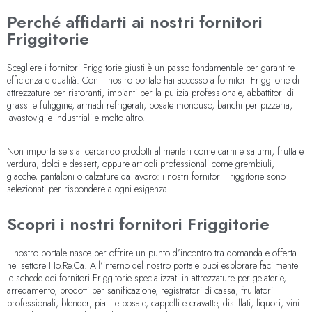
Perché affidarti ai nostri fornitori
Friggitorie
Scegliere i fornitori Friggitorie giusti è un passo fondamentale per garantire
efficienza e qualità. Con il nostro portale hai accesso a fornitori Friggitorie di
attrezzature per ristoranti, impianti per la pulizia professionale, abbattitori di
grassi e fuliggine, armadi refrigerati, posate monouso, banchi per pizzeria,
lavastoviglie industriali e molto altro.
Non importa se stai cercando prodotti alimentari come carni e salumi, frutta e
verdura, dolci e dessert, oppure articoli professionali come grembiuli,
giacche, pantaloni o calzature da lavoro: i nostri fornitori Friggitorie sono
selezionati per rispondere a ogni esigenza.
Scopri i nostri fornitori Friggitorie
Il nostro portale nasce per offrire un punto d’incontro tra domanda e offerta
nel settore Ho.Re.Ca. All’interno del nostro portale puoi esplorare facilmente
le schede dei fornitori Friggitorie specializzati in attrezzature per gelaterie,
arredamento, prodotti per sanificazione, registratori di cassa, frullatori
professionali, blender, piatti e posate, cappelli e cravatte, distillati, liquori, vini