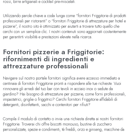
rossi, birre artigianali e cocktail pre-miscelati.
Utilizzando parole chiave a coda lunga come “fornitori Friggitorie di prodotti
professionali per ristoranti” o “fornitori Friggitorie di attrezzature per hotel e
pizzerie”, il nostro sito è ottimizzato per aiutarti a trovare tutto quello che
cerchi con un semplice clic. I nostri contenuti sono aggiornati costantemente
per garantirti visibilità e prestazioni elevate nella ricerca.
Fornitori pizzerie a Friggitorie:
rifornimenti di ingredienti e
attrezzature professionali
Navigare sul nostro portale fornitori significa avere accesso immediato a
centinaia di fornitori Friggitorie pronti a rispondere alle tue richieste. Vuoi
rinnovare gli arredi del tuo bar con tavoli in acciaio inox o sedute da
giardino? Hai bisogno di attrezzature per pizzerie, come forni professionali,
impastatrici, griglie o friggitrici? Cerchi fornitori Friggitorie affidabili di
detergenti, disinfettanti, sacchi e contenitori per rifiuti?
Compila il modulo di contatto o invia una richiesta diretta ai nostri fornitori
Friggitorie. Troverai chi offre biscotti monouso, bustine di zucchero
personalizzate, spezie e condimenti, tè freddi, orzo e ginseng, macchine da