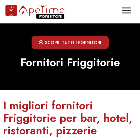
SCOPRI TUTTI I FORNITORI
Fornitori Friggitorie
I migliori fornitori
Friggitorie per bar, hotel,
ristoranti, pizzerie