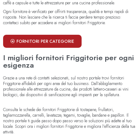
caffè a capsule e tutte le attrezzature per una cucina professionale.
Ogni fornitore è verificato per offrirti trasparenza, qualità e tempi rapidi di
risposta. Non lasciare che la ricerca ti faccia perdere tempo prezioso:
contattaci subito per accedere ai migliori fornitori Friggitorie.
FORNITORI PER CATEGORIE
I migliori fornitori Friggitorie per ogni
esigenza
Grazie a una rete di contatti selezionati, sul nostro portale trovi fornitori
Friggitorie affidabili per ogni area del tuo business. Dall’abbigliamento
professionale alle attrezzature da cucina, dai prodotti lattiero-caseari ai vini
biologici, dai dispositivi di sanificazione agli impianti per la spillatura.
Consulta le schede dei fornitori Friggitorie di tostapane, frullatori,
tagliamozzarella, carrelli, lavatazze, tegami, tovaglie, bandane e papillon. Il
nostro portale ti guida passo dopo passo verso le soluzioni più adatte al tuo
locale. Scopri ora i migliori fornitori Friggitorie e migliora l’efficienza della tua
attività.