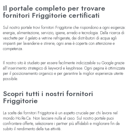
Il portale completo per trovare
fornitori Friggitorie certificati
Sul nostro portale trovi fornitori Friggitorie che rispondono a ogni esigenza:
energia, alimentazione, servizio, igiene, arredo e tecnologia. Dalla ricerca di
vaschette per il gelato a vetrine refrigerate, dai distributori di acqua agli
impianti per lavanderie e stirerie, ogni area è coperta con attenzione e
competenza.
Il nostro sito è studiato per essere facilmente indicizzabile su Google grazie
all’inserimento strategico di keyword e keyphrase. Ogni pagina è ottimizzata
per il posizionamento organico e per garantire la miglior esperienza utente
possibile.
Scopri tutti i nostri fornitori
Friggitorie
La scelta dei fornitori Friggitorie è un aspetto cruciale per chi lavora nel
mondo Ho.Re.Ca. Non lasciare nulla al caso. Sul nostro portale puoi
confrontare offerte, selezionare i partner più affidabili e migliorare fin da
subito il rendimento della tua attività.