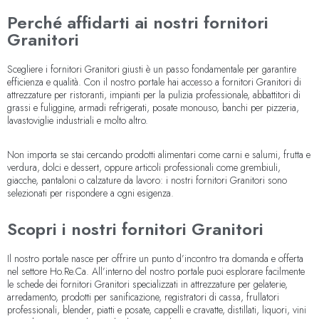
Perché affidarti ai nostri fornitori
Granitori
Scegliere i fornitori Granitori giusti è un passo fondamentale per garantire
efficienza e qualità. Con il nostro portale hai accesso a fornitori Granitori di
attrezzature per ristoranti, impianti per la pulizia professionale, abbattitori di
grassi e fuliggine, armadi refrigerati, posate monouso, banchi per pizzeria,
lavastoviglie industriali e molto altro.
Non importa se stai cercando prodotti alimentari come carni e salumi, frutta e
verdura, dolci e dessert, oppure articoli professionali come grembiuli,
giacche, pantaloni o calzature da lavoro: i nostri fornitori Granitori sono
selezionati per rispondere a ogni esigenza.
Scopri i nostri fornitori Granitori
Il nostro portale nasce per offrire un punto d’incontro tra domanda e offerta
nel settore Ho.Re.Ca. All’interno del nostro portale puoi esplorare facilmente
le schede dei fornitori Granitori specializzati in attrezzature per gelaterie,
arredamento, prodotti per sanificazione, registratori di cassa, frullatori
professionali, blender, piatti e posate, cappelli e cravatte, distillati, liquori, vini