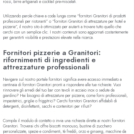
rossi, birre artigianali e cocktail pre-miscelati.
Utilizzando parole chiave a coda lunga come “fornitori Granitori di prodotti
professionali per ristoranti” o “fornitori Granitori di attrezzature per hotel e
pizzerie”, il nostro sito è ottimizzato per aiutarti a trovare tutto quello che
cerchi con un semplice clic. I nostri contenuti sono aggiornati costantemente
per garantirti visibilità e prestazioni elevate nella ricerca.
Fornitori pizzerie a Granitori:
rifornimenti di ingredienti e
attrezzature professionali
Navigare sul nostro portale fornitori significa avere accesso immediato a
centinaia di fornitori Granitori pronti a rispondere alle tue richieste. Vuoi
rinnovare gli arredi del tuo bar con tavoli in acciaio inox o sedute da
giardino? Hai bisogno di attrezzature per pizzerie, come forni professionali,
impastatrici, griglie o friggitrici? Cerchi fornitori Granitori affidabili di
detergenti, disinfettanti, sacchi e contenitori per rifiuti?
Compila il modulo di contatto o invia una richiesta diretta ai nostri fornitori
Granitori. Troverai chi offre biscotti monouso, bustine di zucchero
personalizzate, spezie e condimenti, tè freddi, orzo e ginseng, macchine da