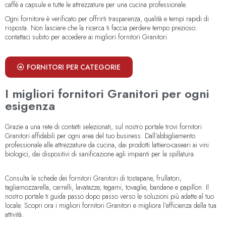
caffè a capsule e tutte le attrezzature per una cucina professionale.
Ogni fornitore è verificato per offrirti trasparenza, qualità e tempi rapidi di
risposta. Non lasciare che la ricerca ti faccia perdere tempo prezioso:
contattaci subito per accedere ai migliori fornitori Granitori.
FORNITORI PER CATEGORIE
I migliori fornitori Granitori per ogni
esigenza
Grazie a una rete di contatti selezionati, sul nostro portale trovi fornitori
Granitori affidabili per ogni area del tuo business. Dall’abbigliamento
professionale alle attrezzature da cucina, dai prodotti lattiero-caseari ai vini
biologici, dai dispositivi di sanificazione agli impianti per la spillatura.
Consulta le schede dei fornitori Granitori di tostapane, frullatori,
tagliamozzarella, carrelli, lavatazze, tegami, tovaglie, bandane e papillon. Il
nostro portale ti guida passo dopo passo verso le soluzioni più adatte al tuo
locale. Scopri ora i migliori fornitori Granitori e migliora l’efficienza della tua
attività.