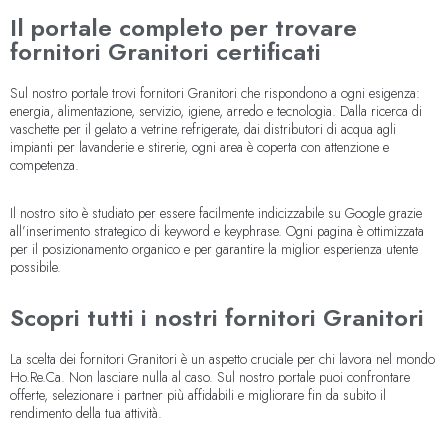
Il portale completo per trovare
fornitori Granitori certificati
Sul nostro portale trovi fornitori Granitori che rispondono a ogni esigenza:
energia, alimentazione, servizio, igiene, arredo e tecnologia. Dalla ricerca di
vaschette per il gelato a vetrine refrigerate, dai distributori di acqua agli
impianti per lavanderie e stirerie, ogni area è coperta con attenzione e
competenza.
Il nostro sito è studiato per essere facilmente indicizzabile su Google grazie
all’inserimento strategico di keyword e keyphrase. Ogni pagina è ottimizzata
per il posizionamento organico e per garantire la miglior esperienza utente
possibile.
Scopri tutti i nostri fornitori Granitori
La scelta dei fornitori Granitori è un aspetto cruciale per chi lavora nel mondo
Ho.Re.Ca. Non lasciare nulla al caso. Sul nostro portale puoi confrontare
offerte, selezionare i partner più affidabili e migliorare fin da subito il
rendimento della tua attività.