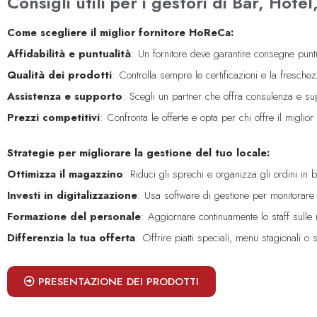
Consigli utili per i gestori di Bar, Hotel
Come scegliere il miglior fornitore HoReCa:
Affidabilità e puntualità
: Un fornitore deve garantire consegne puntua
Qualità dei prodotti
: Controlla sempre le certificazioni e la fresche
Assistenza e supporto
: Scegli un partner che offra consulenza e sup
Prezzi competitivi
: Confronta le offerte e opta per chi offre il miglior
Strategie per migliorare la gestione del tuo locale:
Ottimizza il magazzino
: Riduci gli sprechi e organizza gli ordini in b
Investi in digitalizzazione
: Usa software di gestione per monitorare fo
Formazione del personale
: Aggiornare continuamente lo staff sulle n
Differenzia la tua offerta
: Offrire piatti speciali, menu stagionali o 
PRESENTAZIONE DEI PRODOTTI