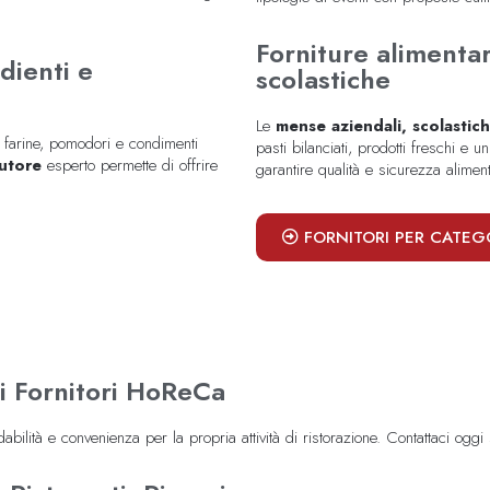
Forniture alimentar
edienti e
scolastiche
Le
mense aziendali, scolasti
, farine, pomodori e condimenti
pasti bilanciati, prodotti freschi e u
butore
esperto permette di offrire
garantire qualità e sicurezza alime
FORNITORI PER CATEG
di Fornitori HoReCa
idabilità e convenienza per la propria attività di ristorazione. Contattaci oggi