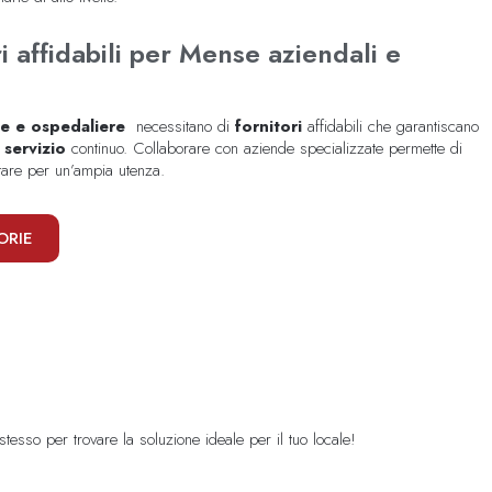
i affidabili per Mense aziendali e
che e ospedaliere
necessitano di
fornitori
affidabili che garantiscano
n
servizio
continuo. Collaborare con aziende specializzate permette di
ntare per un’ampia utenza.
ORIE
 stesso per trovare la soluzione ideale per il tuo locale!