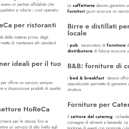
, avere un partner affidabile che
Le
caffetterie
devono garantire un
litativi e ridurre i costi operativi.
fornitori
giusti assicura un servizi
eCa per ristoranti
Birre e distillati pe
locale
tà delle materie prime, dagli
ermette di mantenere alti standard
I
pub
necessitano di
forniture
di
distributore
di fiducia assicura u
er ideali per il tuo
B&B: forniture di c
I
bed & breakfast
devono offri
per offrire un servizio sempre
specializzato permette di garantire 
vere a disposizione prodotti di qualità
struttura.
Forniture per Cater
 settore HoReCa
Il
settore del catering
richied
cheria per le stanze, fino ai
consegne di alimenti e bevande. La d
ntire un servizio di alto livello agli
tipologie di eventi con proposte culina