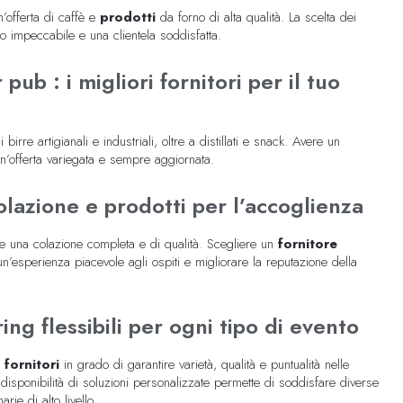
’offerta di caffè e
prodotti
da forno di alta qualità. La scelta dei
o impeccabile e una clientela soddisfatta.
r pub : i migliori fornitori per il tuo
 birre artigianali e industriali, oltre a distillati e snack. Avere un
n’offerta variegata e sempre aggiornata.
olazione e prodotti per l’accoglienza
re una colazione completa e di qualità. Scegliere un
fornitore
un’esperienza piacevole agli ospiti e migliorare la reputazione della
ing flessibili per ogni tipo di evento
e
fornitori
in grado di garantire varietà, qualità e puntualità nelle
isponibilità di soluzioni personalizzate permette di soddisfare diverse
rie di alto livello.