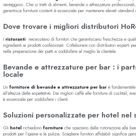
vantaggiosi. Che si tratti di alimenti, bevande o attrezzature professionali
garantisca forniture costanti è essenziale per mantenere elevati standard qua
Dove trovare i migliori distributori HoR
I
ristoranti
necessitano di fornitori che garantiscano freschezza e quali
ingredienti ai prodotti confezionati. Collaborare con distributori esperti p
nella preparazione dei piatti e soddisfare al meglio la clientela.
Bevande e attrezzature per bar : i partn
locale
Un
fornitore di bevande e attrezzature per bar
è fondamentale 
all’altezza delle aspettative. Dai migliori caffè alle forniture di cocktail, a
è essenziale per soddisfare i clienti.
Soluzioni personalizzate per hotel nel
Gli
hotel
richiedono
forniture
che spaziano dalla ristorazione alla bian
prodotti per l’igiene e la pulizia. Scegliere fornitori affidabili significa gara