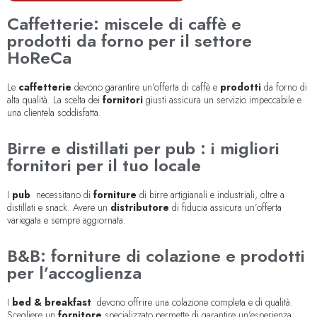
Caffetterie: miscele di caffè e
prodotti da forno per il settore
HoReCa
Le
caffetterie
devono garantire un’offerta di caffè e
prodotti
da forno di
alta qualità. La scelta dei
fornitori
giusti assicura un servizio impeccabile e
una clientela soddisfatta.
Birre e distillati per pub : i migliori
fornitori per il tuo locale
I
pub
necessitano di
forniture
di birre artigianali e industriali, oltre a
distillati e snack. Avere un
distributore
di fiducia assicura un’offerta
variegata e sempre aggiornata.
B&B: forniture di colazione e prodotti
per l’accoglienza
I
bed & breakfast
devono offrire una colazione completa e di qualità.
Scegliere un
fornitore
specializzato permette di garantire un’esperienza