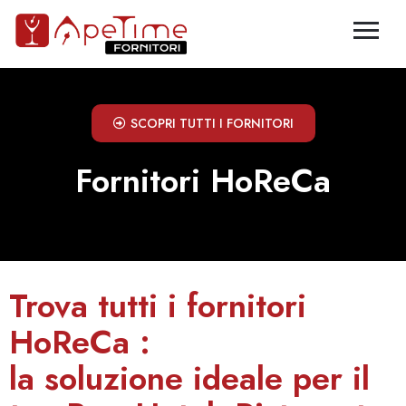
SCOPRI TUTTI I FORNITORI
Fornitori HoReCa
Trova tutti i fornitori
HoReCa :
la soluzione ideale per il