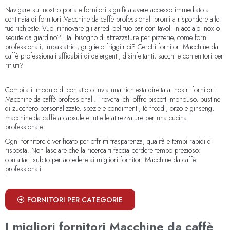
Navigare sul nostro portale fornitori significa avere accesso immediato a
centinaia di fornitori Macchine da caffè professionali pronti a rispondere alle
tue richieste. Vuoi rinnovare gli arredi del tuo bar con tavoli in acciaio inox o
sedute da giardino? Hai bisogno di attrezzature per pizzerie, come forni
professionali, impastatrici, griglie o friggitrici? Cerchi fornitori Macchine da
caffè professionali affidabili di detergenti, disinfettanti, sacchi e contenitori per
rifiuti?
Compila il modulo di contatto o invia una richiesta diretta ai nostri fornitori
Macchine da caffè professionali. Troverai chi offre biscotti monouso, bustine
di zucchero personalizzate, spezie e condimenti, tè freddi, orzo e ginseng,
macchine da caffè a capsule e tutte le attrezzature per una cucina
professionale.
Ogni fornitore è verificato per offrirti trasparenza, qualità e tempi rapidi di
risposta. Non lasciare che la ricerca ti faccia perdere tempo prezioso:
contattaci subito per accedere ai migliori fornitori Macchine da caffè
professionali.
FORNITORI PER CATEGORIE
I migliori fornitori Macchine da caffè