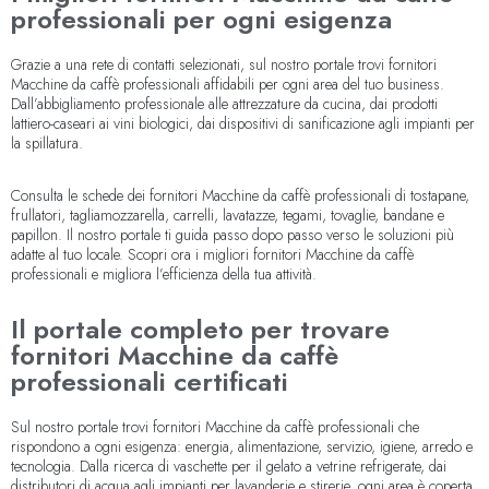
professionali per ogni esigenza
Grazie a una rete di contatti selezionati, sul nostro portale trovi fornitori
Macchine da caffè professionali affidabili per ogni area del tuo business.
Dall’abbigliamento professionale alle attrezzature da cucina, dai prodotti
lattiero-caseari ai vini biologici, dai dispositivi di sanificazione agli impianti per
la spillatura.
Consulta le schede dei fornitori Macchine da caffè professionali di tostapane,
frullatori, tagliamozzarella, carrelli, lavatazze, tegami, tovaglie, bandane e
papillon. Il nostro portale ti guida passo dopo passo verso le soluzioni più
adatte al tuo locale. Scopri ora i migliori fornitori Macchine da caffè
professionali e migliora l’efficienza della tua attività.
Il portale completo per trovare
fornitori Macchine da caffè
professionali certificati
Sul nostro portale trovi fornitori Macchine da caffè professionali che
rispondono a ogni esigenza: energia, alimentazione, servizio, igiene, arredo e
tecnologia. Dalla ricerca di vaschette per il gelato a vetrine refrigerate, dai
distributori di acqua agli impianti per lavanderie e stirerie, ogni area è coperta