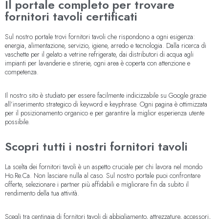
Il portale completo per trovare
fornitori tavoli certificati
Sul nostro portale trovi fornitori tavoli che rispondono a ogni esigenza:
energia, alimentazione, servizio, igiene, arredo e tecnologia. Dalla ricerca di
vaschette per il gelato a vetrine refrigerate, dai distributori di acqua agli
impianti per lavanderie e stirerie, ogni area è coperta con attenzione e
competenza.
Il nostro sito è studiato per essere facilmente indicizzabile su Google grazie
all’inserimento strategico di keyword e keyphrase. Ogni pagina è ottimizzata
per il posizionamento organico e per garantire la miglior esperienza utente
possibile.
Scopri tutti i nostri fornitori tavoli
La scelta dei fornitori tavoli è un aspetto cruciale per chi lavora nel mondo
Ho.Re.Ca. Non lasciare nulla al caso. Sul nostro portale puoi confrontare
offerte, selezionare i partner più affidabili e migliorare fin da subito il
rendimento della tua attività.
Scegli tra centinaia di fornitori tavoli di abbigliamento, attrezzature, accessori,