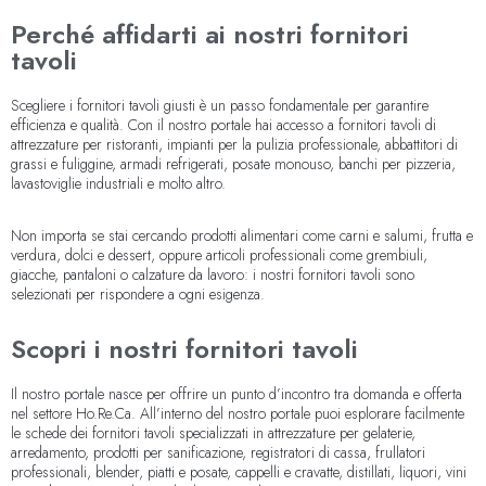
Perché affidarti ai nostri fornitori
tavoli
Scegliere i fornitori tavoli giusti è un passo fondamentale per garantire
efficienza e qualità. Con il nostro portale hai accesso a fornitori tavoli di
attrezzature per ristoranti, impianti per la pulizia professionale, abbattitori di
grassi e fuliggine, armadi refrigerati, posate monouso, banchi per pizzeria,
lavastoviglie industriali e molto altro.
Non importa se stai cercando prodotti alimentari come carni e salumi, frutta e
verdura, dolci e dessert, oppure articoli professionali come grembiuli,
giacche, pantaloni o calzature da lavoro: i nostri fornitori tavoli sono
selezionati per rispondere a ogni esigenza.
Scopri i nostri fornitori tavoli
Il nostro portale nasce per offrire un punto d’incontro tra domanda e offerta
nel settore Ho.Re.Ca. All’interno del nostro portale puoi esplorare facilmente
le schede dei fornitori tavoli specializzati in attrezzature per gelaterie,
arredamento, prodotti per sanificazione, registratori di cassa, frullatori
professionali, blender, piatti e posate, cappelli e cravatte, distillati, liquori, vini