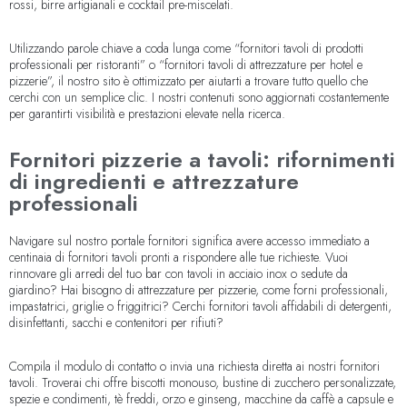
rossi, birre artigianali e cocktail pre-miscelati.
Utilizzando parole chiave a coda lunga come “fornitori tavoli di prodotti
professionali per ristoranti” o “fornitori tavoli di attrezzature per hotel e
pizzerie”, il nostro sito è ottimizzato per aiutarti a trovare tutto quello che
cerchi con un semplice clic. I nostri contenuti sono aggiornati costantemente
per garantirti visibilità e prestazioni elevate nella ricerca.
Fornitori pizzerie a tavoli: rifornimenti
di ingredienti e attrezzature
professionali
Navigare sul nostro portale fornitori significa avere accesso immediato a
centinaia di fornitori tavoli pronti a rispondere alle tue richieste. Vuoi
rinnovare gli arredi del tuo bar con tavoli in acciaio inox o sedute da
giardino? Hai bisogno di attrezzature per pizzerie, come forni professionali,
impastatrici, griglie o friggitrici? Cerchi fornitori tavoli affidabili di detergenti,
disinfettanti, sacchi e contenitori per rifiuti?
Compila il modulo di contatto o invia una richiesta diretta ai nostri fornitori
tavoli. Troverai chi offre biscotti monouso, bustine di zucchero personalizzate,
spezie e condimenti, tè freddi, orzo e ginseng, macchine da caffè a capsule e