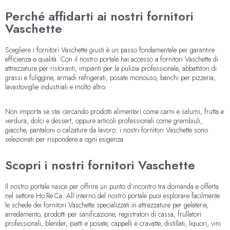
Perché affidarti ai nostri fornitori
Vaschette
Scegliere i fornitori Vaschette giusti è un passo fondamentale per garantire
efficienza e qualità. Con il nostro portale hai accesso a fornitori Vaschette di
attrezzature per ristoranti, impianti per la pulizia professionale, abbattitori di
grassi e fuliggine, armadi refrigerati, posate monouso, banchi per pizzeria,
lavastoviglie industriali e molto altro.
Non importa se stai cercando prodotti alimentari come carni e salumi, frutta e
verdura, dolci e dessert, oppure articoli professionali come grembiuli,
giacche, pantaloni o calzature da lavoro: i nostri fornitori Vaschette sono
selezionati per rispondere a ogni esigenza.
Scopri i nostri fornitori Vaschette
Il nostro portale nasce per offrire un punto d’incontro tra domanda e offerta
nel settore Ho.Re.Ca. All’interno del nostro portale puoi esplorare facilmente
le schede dei fornitori Vaschette specializzati in attrezzature per gelaterie,
arredamento, prodotti per sanificazione, registratori di cassa, frullatori
professionali, blender, piatti e posate, cappelli e cravatte, distillati, liquori, vini