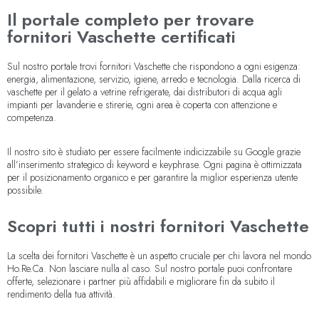
Il portale completo per trovare
fornitori Vaschette certificati
Sul nostro portale trovi fornitori Vaschette che rispondono a ogni esigenza:
energia, alimentazione, servizio, igiene, arredo e tecnologia. Dalla ricerca di
vaschette per il gelato a vetrine refrigerate, dai distributori di acqua agli
impianti per lavanderie e stirerie, ogni area è coperta con attenzione e
competenza.
Il nostro sito è studiato per essere facilmente indicizzabile su Google grazie
all’inserimento strategico di keyword e keyphrase. Ogni pagina è ottimizzata
per il posizionamento organico e per garantire la miglior esperienza utente
possibile.
Scopri tutti i nostri fornitori Vaschette
La scelta dei fornitori Vaschette è un aspetto cruciale per chi lavora nel mondo
Ho.Re.Ca. Non lasciare nulla al caso. Sul nostro portale puoi confrontare
offerte, selezionare i partner più affidabili e migliorare fin da subito il
rendimento della tua attività.