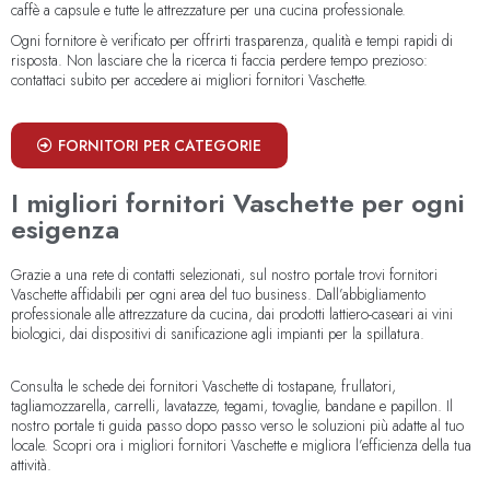
caffè a capsule e tutte le attrezzature per una cucina professionale.
Ogni fornitore è verificato per offrirti trasparenza, qualità e tempi rapidi di
risposta. Non lasciare che la ricerca ti faccia perdere tempo prezioso:
contattaci subito per accedere ai migliori fornitori Vaschette.
FORNITORI PER CATEGORIE
I migliori fornitori Vaschette per ogni
esigenza
Grazie a una rete di contatti selezionati, sul nostro portale trovi fornitori
Vaschette affidabili per ogni area del tuo business. Dall’abbigliamento
professionale alle attrezzature da cucina, dai prodotti lattiero-caseari ai vini
biologici, dai dispositivi di sanificazione agli impianti per la spillatura.
Consulta le schede dei fornitori Vaschette di tostapane, frullatori,
tagliamozzarella, carrelli, lavatazze, tegami, tovaglie, bandane e papillon. Il
nostro portale ti guida passo dopo passo verso le soluzioni più adatte al tuo
locale. Scopri ora i migliori fornitori Vaschette e migliora l’efficienza della tua
attività.