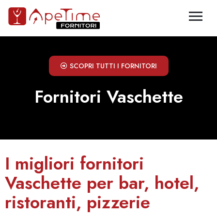
SCOPRI TUTTI I FORNITORI
Fornitori Vaschette
I migliori fornitori
Vaschette per bar, hotel,
ristoranti, pizzerie