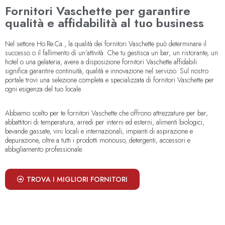
Fornitori Vaschette per garantire
qualità e affidabilità al tuo business
Nel settore Ho.Re.Ca., la qualità dei fornitori Vaschette può determinare il
successo o il fallimento di un’attività. Che tu gestisca un bar, un ristorante, un
hotel o una gelateria, avere a disposizione fornitori Vaschette affidabili
significa garantire continuità, qualità e innovazione nel servizio. Sul nostro
portale trovi una selezione completa e specializzata di fornitori Vaschette per
ogni esigenza del tuo locale.
Abbiamo scelto per te fornitori Vaschette che offrono attrezzature per bar,
abbattitori di temperatura, arredi per interni ed esterni, alimenti biologici,
bevande gassate, vini locali e internazionali, impianti di aspirazione e
depurazione, oltre a tutti i prodotti monouso, detergenti, accessori e
abbigliamento professionale.
TROVA I MIGLIORI FORNITORI