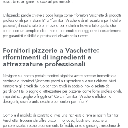
rossi, birre artigianali e cocktail pre-miscelati.
Utilizzando parole chiave a coda lunga come “fornitori Vaschette di prodotti
professionali per ristoranti” o “fornitori Vaschette di attrezzature per hotel e
pizzerie”, il nostro sito è ottimizzato per aiutarti a trovare tutto quello che
cerchi con un semplice clic. I nostri contenuti sono aggiornati costantemente
per garantirti visibilità e prestazioni elevate nella ricerca.
Fornitori pizzerie a Vaschette:
rifornimenti di ingredienti e
attrezzature professionali
Navigare sul nostro portale fornitori significa avere accesso immediato a
centinaia di fornitori Vaschette pronti a rispondere alle tue richieste. Vuoi
rinnovare gli arredi del tuo bar con tavoli in acciaio inox o sedute da
giardino? Hai bisogno di attrezzature per pizzerie, come forni professionali,
impastatrici, griglie o friggitrici? Cerchi fornitori Vaschette affidabili di
detergenti, disinfettanti, sacchi e contenitori per rifiuti?
Compila il modulo di contatto o invia una richiesta diretta ai nostri fornitori
Vaschette. Troverai chi offre biscotti monouso, bustine di zucchero
personalizzate, spezie e condimenti, tè freddi, orzo e ginseng, macchine da