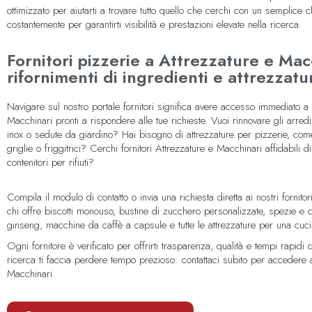
ottimizzato per aiutarti a trovare tutto quello che cerchi con un semplice cl
costantemente per garantirti visibilità e prestazioni elevate nella ricerca.
Fornitori pizzerie a Attrezzature e Mac
rifornimenti di ingredienti e attrezzatu
Navigare sul nostro portale fornitori significa avere accesso immediato a c
Macchinari pronti a rispondere alle tue richieste. Vuoi rinnovare gli arredi
inox o sedute da giardino? Hai bisogno di attrezzature per pizzerie, come 
griglie o friggitrici? Cerchi fornitori Attrezzature e Macchinari affidabili di
contenitori per rifiuti?
Compila il modulo di contatto o invia una richiesta diretta ai nostri fornito
chi offre biscotti monouso, bustine di zucchero personalizzate, spezie e c
ginseng, macchine da caffè a capsule e tutte le attrezzature per una cuci
Ogni fornitore è verificato per offrirti trasparenza, qualità e tempi rapidi
ricerca ti faccia perdere tempo prezioso: contattaci subito per accedere ai
Macchinari.