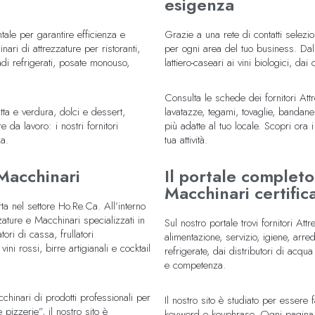
esigenza
tale per garantire efficienza e
Grazie a una rete di contatti selezion
ari di attrezzature per ristoranti,
per ogni area del tuo business. Dall
madi refrigerati, posate monouso,
lattiero-caseari ai vini biologici, dai
Consulta le schede dei fornitori Attr
tta e verdura, dolci e dessert,
lavatazze, tegami, tovaglie, bandane
 da lavoro: i nostri fornitori
più adatte al tuo locale. Scopri ora i
a.
tua attività.
 Macchinari
Il portale completo
Macchinari certifica
ta nel settore Ho.Re.Ca. All’interno
zature e Macchinari specializzati in
Sul nostro portale trovi fornitori A
ori di cassa, frullatori
alimentazione, servizio, igiene, arre
 vini rossi, birre artigianali e cocktail
refrigerate, dai distributori di acqu
e competenza.
chinari di prodotti professionali per
Il nostro sito è studiato per essere 
 pizzerie”, il nostro sito è
keyword e keyphrase. Ogni pagina è 