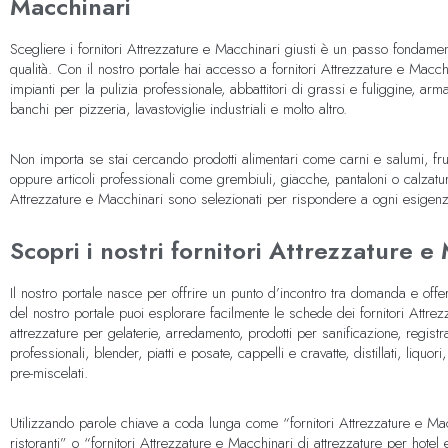
Macchinari
Scegliere i fornitori Attrezzature e Macchinari giusti è un passo fondamen
qualità. Con il nostro portale hai accesso a fornitori Attrezzature e Macchin
impianti per la pulizia professionale, abbattitori di grassi e fuliggine, ar
banchi per pizzeria, lavastoviglie industriali e molto altro.
Non importa se stai cercando prodotti alimentari come carni e salumi, fru
oppure articoli professionali come grembiuli, giacche, pantaloni o calzature
Attrezzature e Macchinari sono selezionati per rispondere a ogni esigenz
Scopri i nostri fornitori Attrezzature e
Il nostro portale nasce per offrire un punto d’incontro tra domanda e offer
del nostro portale puoi esplorare facilmente le schede dei fornitori Attrez
attrezzature per gelaterie, arredamento, prodotti per sanificazione, registrat
professionali, blender, piatti e posate, cappelli e cravatte, distillati, liquori,
pre-miscelati.
Utilizzando parole chiave a coda lunga come “fornitori Attrezzature e Mac
ristoranti” o “fornitori Attrezzature e Macchinari di attrezzature per hotel e