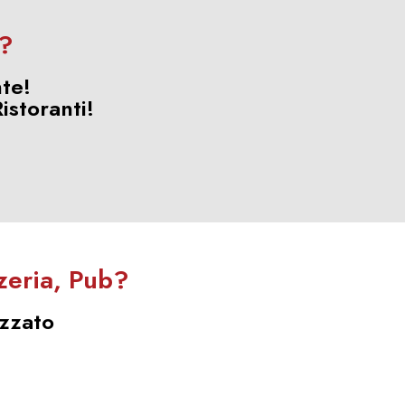
a?
te!
istoranti!
zzeria, Pub?
izzato