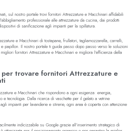
ati, sul nostro portale trovi fornitori Attrezzature e Macchinari affidabili
’abbigliamento professionale alle attrezzature da cucina, dai prodotti
 dispositivi di sanificazione agli impianti per la spillatura.
ezzature e Macchinari di tostapane, frullatori, tagliamozzarella, carrelli,
 e papillon. Il nostro portale ti guida passo dopo passo verso le soluzioni
 migliori fornitori Attrezzature e Macchinari e migliora l’efficienza della
 per trovare fornitori Attrezzature e
ti
ttrezzature e Macchinari che rispondono a ogni esigenza: energia,
do e tecnologia. Dalla ricerca di vaschette per il gelato a vetrine
a agli impianti per lavanderie e stirerie, ogni area è coperta con attenzione
facilmente indicizzabile su Google grazie all’inserimento strategico di
ottimizzata per il posizionamento organico e per garantire la miglior