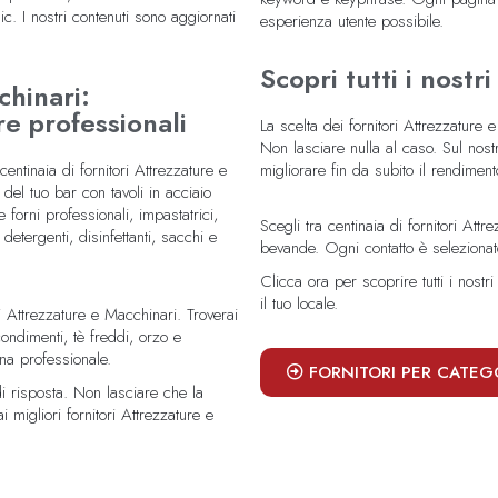
ic. I nostri contenuti sono aggiornati
esperienza utente possibile.
Scopri tutti i nostr
chinari:
re professionali
La scelta dei fornitori Attrezzature
Non lasciare nulla al caso. Sul nostr
entinaia di fornitori Attrezzature e
migliorare fin da subito il rendimento 
 del tuo bar con tavoli in acciaio
forni professionali, impastatrici,
Scegli tra centinaia di fornitori Att
 detergenti, disinfettanti, sacchi e
bevande. Ogni contatto è selezionato
Clicca ora per scoprire tutti i nostri
il tuo locale.
ri Attrezzature e Macchinari. Troverai
ondimenti, tè freddi, orzo e
na professionale.
FORNITORI PER CATEG
 di risposta. Non lasciare che la
 migliori fornitori Attrezzature e