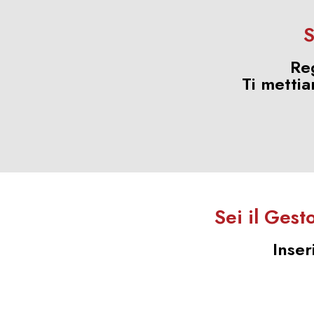
S
Re
Ti mettia
Sei il Gest
Inser