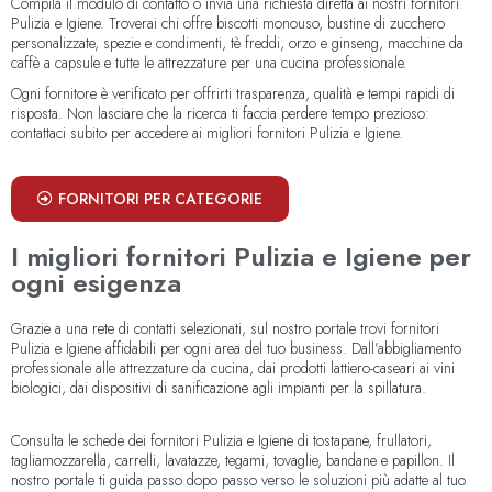
Compila il modulo di contatto o invia una richiesta diretta ai nostri fornitori
Pulizia e Igiene. Troverai chi offre biscotti monouso, bustine di zucchero
personalizzate, spezie e condimenti, tè freddi, orzo e ginseng, macchine da
caffè a capsule e tutte le attrezzature per una cucina professionale.
Ogni fornitore è verificato per offrirti trasparenza, qualità e tempi rapidi di
risposta. Non lasciare che la ricerca ti faccia perdere tempo prezioso:
contattaci subito per accedere ai migliori fornitori Pulizia e Igiene.
FORNITORI PER CATEGORIE
I migliori fornitori Pulizia e Igiene per
ogni esigenza
Grazie a una rete di contatti selezionati, sul nostro portale trovi fornitori
Pulizia e Igiene affidabili per ogni area del tuo business. Dall’abbigliamento
professionale alle attrezzature da cucina, dai prodotti lattiero-caseari ai vini
biologici, dai dispositivi di sanificazione agli impianti per la spillatura.
Consulta le schede dei fornitori Pulizia e Igiene di tostapane, frullatori,
tagliamozzarella, carrelli, lavatazze, tegami, tovaglie, bandane e papillon. Il
nostro portale ti guida passo dopo passo verso le soluzioni più adatte al tuo