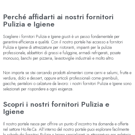
Perché affidarti ai nostri fornitori
Pulizia e Igiene
Scegliere i fornitori Pulizia e Igiene giusti è un passo fondamentale per
garantire efficienza e qualità. Con il nostro portale hai accesso a fornitori
Pulizia e Igiene di attrezzature per ristoranti, impianti per la pulizia
professionale, abbattitori di grassi e fuliggine, armadi refrigerati, posate
monouso, banchi per pizzeria, lavastoviglie industriali e molto altro.
Non importa se stai cercando prodotti alimentari come carni e salumi, frutta e
verdura, dolci e dessert, oppure articoli professionali come grembiuli,
giacche, pantaloni o calzature da lavoro: i nostri fornitori Pulizia e Igiene sono
selezionati per rispondere a ogni esigenza.
Scopri i nostri fornitori Pulizia e
Igiene
Il nostro portale nasce per offrire un punto d’incontro tra domanda e offerta
nel settore Ho.Re.Ca. All’interno del nostro portale puoi esplorare facilmente
le schede dei fornitori Pulizia e Igiene specializzati in attrezzature per gelaterie,