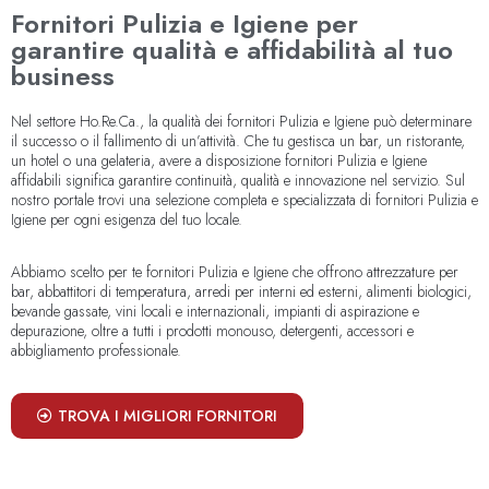
Fornitori Pulizia e Igiene per
garantire qualità e affidabilità al tuo
business
Nel settore Ho.Re.Ca., la qualità dei fornitori Pulizia e Igiene può determinare
il successo o il fallimento di un’attività. Che tu gestisca un bar, un ristorante,
un hotel o una gelateria, avere a disposizione fornitori Pulizia e Igiene
affidabili significa garantire continuità, qualità e innovazione nel servizio. Sul
nostro portale trovi una selezione completa e specializzata di fornitori Pulizia e
Igiene per ogni esigenza del tuo locale.
Abbiamo scelto per te fornitori Pulizia e Igiene che offrono attrezzature per
bar, abbattitori di temperatura, arredi per interni ed esterni, alimenti biologici,
bevande gassate, vini locali e internazionali, impianti di aspirazione e
depurazione, oltre a tutti i prodotti monouso, detergenti, accessori e
abbigliamento professionale.
TROVA I MIGLIORI FORNITORI