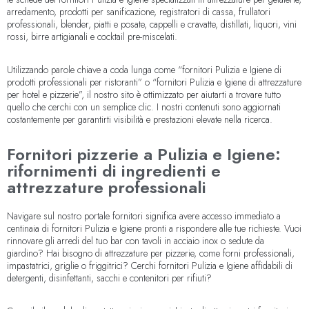
arredamento, prodotti per sanificazione, registratori di cassa, frullatori
professionali, blender, piatti e posate, cappelli e cravatte, distillati, liquori, vini
rossi, birre artigianali e cocktail pre-miscelati.
Utilizzando parole chiave a coda lunga come “fornitori Pulizia e Igiene di
prodotti professionali per ristoranti” o “fornitori Pulizia e Igiene di attrezzature
per hotel e pizzerie”, il nostro sito è ottimizzato per aiutarti a trovare tutto
quello che cerchi con un semplice clic. I nostri contenuti sono aggiornati
costantemente per garantirti visibilità e prestazioni elevate nella ricerca.
Fornitori pizzerie a Pulizia e Igiene:
rifornimenti di ingredienti e
attrezzature professionali
Navigare sul nostro portale fornitori significa avere accesso immediato a
centinaia di fornitori Pulizia e Igiene pronti a rispondere alle tue richieste. Vuoi
rinnovare gli arredi del tuo bar con tavoli in acciaio inox o sedute da
giardino? Hai bisogno di attrezzature per pizzerie, come forni professionali,
impastatrici, griglie o friggitrici? Cerchi fornitori Pulizia e Igiene affidabili di
detergenti, disinfettanti, sacchi e contenitori per rifiuti?