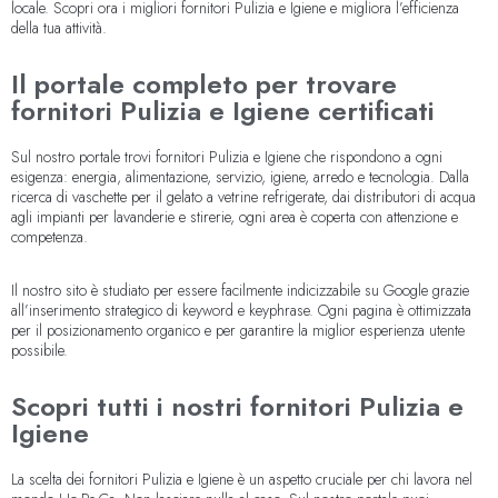
locale. Scopri ora i migliori fornitori Pulizia e Igiene e migliora l’efficienza
della tua attività.
Il portale completo per trovare
fornitori Pulizia e Igiene certificati
Sul nostro portale trovi fornitori Pulizia e Igiene che rispondono a ogni
esigenza: energia, alimentazione, servizio, igiene, arredo e tecnologia. Dalla
ricerca di vaschette per il gelato a vetrine refrigerate, dai distributori di acqua
agli impianti per lavanderie e stirerie, ogni area è coperta con attenzione e
competenza.
Il nostro sito è studiato per essere facilmente indicizzabile su Google grazie
all’inserimento strategico di keyword e keyphrase. Ogni pagina è ottimizzata
per il posizionamento organico e per garantire la miglior esperienza utente
possibile.
Scopri tutti i nostri fornitori Pulizia e
Igiene
La scelta dei fornitori Pulizia e Igiene è un aspetto cruciale per chi lavora nel