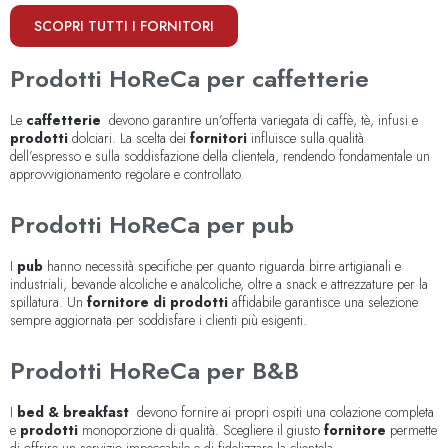
SCOPRI TUTTI I FORNITORI
Prodotti HoReCa per caffetterie
Le
caffetterie
devono garantire un’offerta variegata di caffè, tè, infusi e
prodotti
dolciari. La scelta dei
fornitori
influisce sulla qualità
dell’espresso e sulla soddisfazione della clientela, rendendo fondamentale un
approvvigionamento regolare e controllato.
Prodotti HoReCa per pub
I
pub
hanno necessità specifiche per quanto riguarda birre artigianali e
industriali, bevande alcoliche e analcoliche, oltre a snack e attrezzature per la
spillatura. Un
fornitore di prodotti
affidabile garantisce una selezione
sempre aggiornata per soddisfare i clienti più esigenti.
Prodotti HoReCa per B&B
I
bed & breakfast
devono fornire ai propri ospiti una colazione completa
e
prodotti
monoporzione di qualità. Scegliere il giusto
fornitore
permette