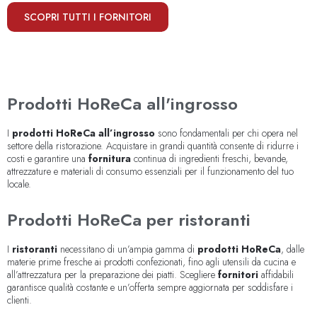
SCOPRI TUTTI I FORNITORI
Prodotti HoReCa all'ingrosso
I
prodotti HoReCa all’ingrosso
sono fondamentali per chi opera nel
settore della ristorazione. Acquistare in grandi quantità consente di ridurre i
costi e garantire una
fornitura
continua di ingredienti freschi, bevande,
attrezzature e materiali di consumo essenziali per il funzionamento del tuo
locale.
Prodotti HoReCa per ristoranti
I
ristoranti
necessitano di un’ampia gamma di
prodotti HoReCa
, dalle
materie prime fresche ai prodotti confezionati, fino agli utensili da cucina e
all’attrezzatura per la preparazione dei piatti. Scegliere
fornitori
affidabili
garantisce qualità costante e un’offerta sempre aggiornata per soddisfare i
clienti.