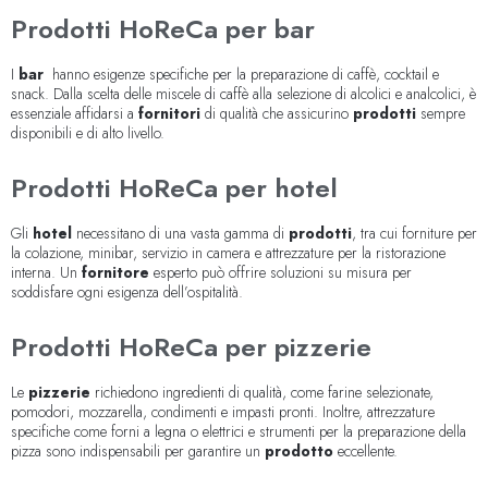
Prodotti HoReCa per bar
I
bar
hanno esigenze specifiche per la preparazione di caffè, cocktail e
snack. Dalla scelta delle miscele di caffè alla selezione di alcolici e analcolici, è
essenziale affidarsi a
fornitori
di qualità che assicurino
prodotti
sempre
disponibili e di alto livello.
Prodotti HoReCa per hotel
Gli
hotel
necessitano di una vasta gamma di
prodotti
, tra cui forniture per
la colazione, minibar, servizio in camera e attrezzature per la ristorazione
interna. Un
fornitore
esperto può offrire soluzioni su misura per
soddisfare ogni esigenza dell’ospitalità.
Prodotti HoReCa per pizzerie
Le
pizzerie
richiedono ingredienti di qualità, come farine selezionate,
pomodori, mozzarella, condimenti e impasti pronti. Inoltre, attrezzature
specifiche come forni a legna o elettrici e strumenti per la preparazione della
pizza sono indispensabili per garantire un
prodotto
eccellente.