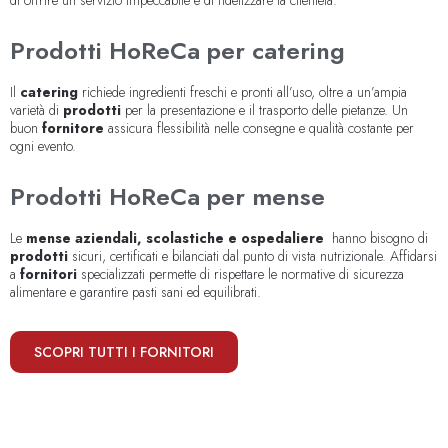
di offrire un servizio impeccabile e di fidelizzare la clientela.
Prodotti HoReCa per catering
Il
catering
richiede ingredienti freschi e pronti all’uso, oltre a un’ampia
varietà di
prodotti
per la presentazione e il trasporto delle pietanze. Un
buon
fornitore
assicura flessibilità nelle consegne e qualità costante per
ogni evento.
Prodotti HoReCa per mense
Le
mense aziendali, scolastiche e ospedaliere
hanno bisogno di
prodotti
sicuri, certificati e bilanciati dal punto di vista nutrizionale. Affidarsi
a
fornitori
specializzati permette di rispettare le normative di sicurezza
alimentare e garantire pasti sani ed equilibrati.
SCOPRI TUTTI I FORNITORI