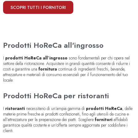
SCOPRI TUTTI I FORNITORI
Prodotti HoReCa all'ingrosso
I
prodotti HoReCa all’ingrosso
sono fondamentali per chi opera nel
settore della ristorazione. Acquistare in grandi quantità consente di ridurre i
costi e garantire una
fornitura
continua di ingredienti freschi, bevande,
attrezzature e materiali di consumo essenziali per il funzionamento del tuo
locale.
Prodotti HoReCa per ristoranti
I
ristoranti
necessitano di un’ampia gamma di
prodotti HoReCa
, dalle
materie prime fresche ai prodotti confezionati, fino agli utensili da cucina e
all’attrezzatura per la preparazione dei piatti. Scegliere
fornitori
affidabili
garantisce qualità costante e un’offerta sempre aggiornata per soddisfare i
clienti.