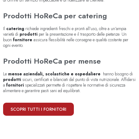
di offrire un servizio impeccabile e di fidelizzare la clientela.
Prodotti HoReCa per catering
Il
catering
richiede ingredienti freschi e pronti all’uso, oltre a un’ampia
varietà di
prodotti
per la presentazione e il trasporto delle pietanze. Un
buon
fornitore
assicura flessibilità nelle consegne e qualità costante per
ogni evento.
Prodotti HoReCa per mense
Le
mense aziendali, scolastiche e ospedaliere
hanno bisogno di
prodotti
sicuri, certificati e bilanciati dal punto di vista nutrizionale. Affidarsi
a
fornitori
specializzati permette di rispettare le normative di sicurezza
alimentare e garantire pasti sani ed equilibrati.
SCOPRI TUTTI I FORNITORI