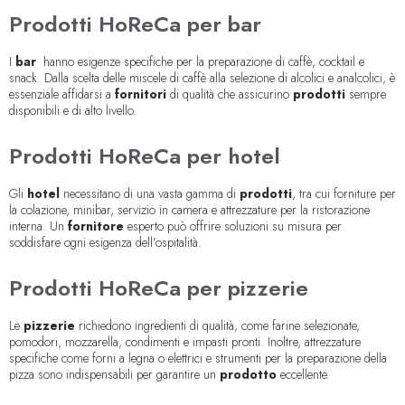
Prodotti HoReCa per bar
I
bar
hanno esigenze specifiche per la preparazione di caffè, cocktail e
snack. Dalla scelta delle miscele di caffè alla selezione di alcolici e analcolici, è
essenziale affidarsi a
fornitori
di qualità che assicurino
prodotti
sempre
disponibili e di alto livello.
Prodotti HoReCa per hotel
Gli
hotel
necessitano di una vasta gamma di
prodotti
, tra cui forniture per
la colazione, minibar, servizio in camera e attrezzature per la ristorazione
interna. Un
fornitore
esperto può offrire soluzioni su misura per
soddisfare ogni esigenza dell’ospitalità.
Prodotti HoReCa per pizzerie
Le
pizzerie
richiedono ingredienti di qualità, come farine selezionate,
pomodori, mozzarella, condimenti e impasti pronti. Inoltre, attrezzature
specifiche come forni a legna o elettrici e strumenti per la preparazione della
pizza sono indispensabili per garantire un
prodotto
eccellente.