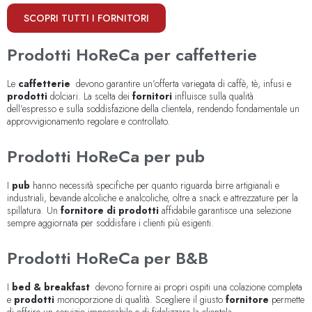
SCOPRI TUTTI I FORNITORI
Prodotti HoReCa per caffetterie
Le
caffetterie
devono garantire un’offerta variegata di caffè, tè, infusi e
prodotti
dolciari. La scelta dei
fornitori
influisce sulla qualità
dell’espresso e sulla soddisfazione della clientela, rendendo fondamentale un
approvvigionamento regolare e controllato.
Prodotti HoReCa per pub
I
pub
hanno necessità specifiche per quanto riguarda birre artigianali e
industriali, bevande alcoliche e analcoliche, oltre a snack e attrezzature per la
spillatura. Un
fornitore di prodotti
affidabile garantisce una selezione
sempre aggiornata per soddisfare i clienti più esigenti.
Prodotti HoReCa per B&B
I
bed & breakfast
devono fornire ai propri ospiti una colazione completa
e
prodotti
monoporzione di qualità. Scegliere il giusto
fornitore
permette