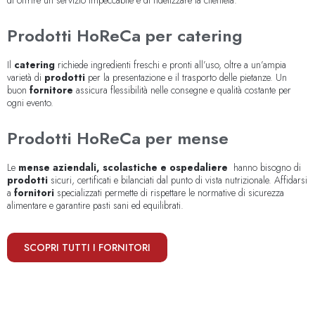
di offrire un servizio impeccabile e di fidelizzare la clientela.
Prodotti HoReCa per catering
Il
catering
richiede ingredienti freschi e pronti all’uso, oltre a un’ampia
varietà di
prodotti
per la presentazione e il trasporto delle pietanze. Un
buon
fornitore
assicura flessibilità nelle consegne e qualità costante per
ogni evento.
Prodotti HoReCa per mense
Le
mense aziendali, scolastiche e ospedaliere
hanno bisogno di
prodotti
sicuri, certificati e bilanciati dal punto di vista nutrizionale. Affidarsi
a
fornitori
specializzati permette di rispettare le normative di sicurezza
alimentare e garantire pasti sani ed equilibrati.
SCOPRI TUTTI I FORNITORI