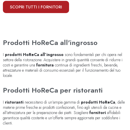
SCOPRI TUTTI I FORNITORI
Prodotti HoReCa all'ingrosso
I
prodotti HoReCa all’ingrosso
sono fondamentali per chi opera nel
settore della ristorazione. Acquistare in grandi quantità consente di ridurre i
costi e garantire una
fornitura
continua di ingredienti freschi, bevande,
attrezzature e materiali di consumo essenziali per il funzionamento del tuo
locale.
Prodotti HoReCa per ristoranti
I
ristoranti
necessitano di un’ampia gamma di
prodotti HoReCa
, dalle
materie prime fresche ai prodotti confezionati, fino agli utensili da cucina e
all’attrezzatura per la preparazione dei piatti. Scegliere
fornitori
affidabili
garantisce qualità costante e un’offerta sempre aggiornata per soddisfare i
clienti.