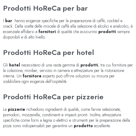
Prodotti HoReCa per bar
I
bar
hanno esigenze specifiche per la preparazione di caffè, cocktail e
snack. Dalla scelta delle miscele di caffè alla selezione di alcolici e analcolici, è
essenziale affidarsi a
fornitori
di qualità che assicurino
prodotti
sempre
disponibili e di alto livello.
Prodotti HoReCa per hotel
Gli
hotel
necessitano di una vasta gamma di
prodotti
, tra cui forniture per
la colazione, minibar, servizio in camera e attrezzature per la ristorazione
interna. Un
fornitore
esperto può offrire soluzioni su misura per
soddisfare ogni esigenza dell’ospitalità.
Prodotti HoReCa per pizzerie
Le
pizzerie
richiedono ingredienti di qualità, come farine selezionate,
pomodori, mozzarella, condimenti e impasti pronti. Inoltre, attrezzature
specifiche come forni a legna o elettrici e strumenti per la preparazione della
pizza sono indispensabili per garantire un
prodotto
eccellente.