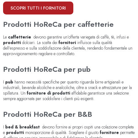
SCOPRI TUTTI I FORNITORI
Prodotti HoReCa per caffetterie
Le
caffetterie
devono garantire un’offerta variegata di caffè, tè, infusi e
prodotti
dolciari. La scelta dei
fornitori
influisce sulla qualità
dell’espresso e sulla soddisfazione della clientela, rendendo fondamentale un
approvvigionamento regolare e controllato.
Prodotti HoReCa per pub
I
pub
hanno necessità specifiche per quanto riguarda birre artigianali e
industriali, bevande alcoliche e analcoliche, oltre a snack e attrezzature per la
spillatura. Un
fornitore di prodotti
affidabile garantisce una selezione
sempre aggiornata per soddisfare i clienti più esigenti.
Prodotti HoReCa per B&B
I
bed & breakfast
devono fornire ai propri ospiti una colazione completa
e
prodotti
monoporzione di qualità. Scegliere il giusto
fornitore
permette