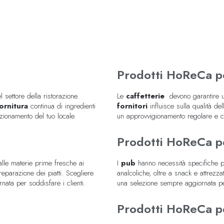
Prodotti HoReCa pe
 settore della ristorazione.
Le
caffetterie
devono garantire un
ornitura
continua di ingredienti
fornitori
influisce sulla qualità de
nzionamento del tuo locale.
un approvvigionamento regolare e co
Prodotti HoReCa p
alle materie prime fresche ai
I
pub
hanno necessità specifiche pe
preparazione dei piatti. Scegliere
analcoliche, oltre a snack e attrezza
nata per soddisfare i clienti.
una selezione sempre aggiornata per 
Prodotti HoReCa p