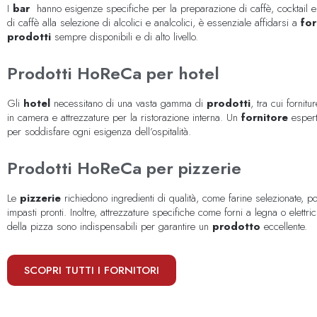
I
bar
hanno esigenze specifiche per la preparazione di caffè, cocktail e
di caffè alla selezione di alcolici e analcolici, è essenziale affidarsi a
for
prodotti
sempre disponibili e di alto livello.
Prodotti HoReCa per hotel
Gli
hotel
necessitano di una vasta gamma di
prodotti
, tra cui fornitu
in camera e attrezzature per la ristorazione interna. Un
fornitore
espert
per soddisfare ogni esigenza dell’ospitalità.
Prodotti HoReCa per pizzerie
Le
pizzerie
richiedono ingredienti di qualità, come farine selezionate, 
impasti pronti. Inoltre, attrezzature specifiche come forni a legna o elettr
della pizza sono indispensabili per garantire un
prodotto
eccellente.
SCOPRI TUTTI I FORNITORI