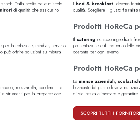
 snack. Dalla scelta delle miscele
I
bed & breakfast
devono forni
nitori
di qualità che assicurino
qualità. Scegliere il giusto
fornito
Prodotti HoReCa p
Il
catering
richiede ingredienti fre
re per la colazione, minibar, servizio
presentazione e il trasporto delle 
o può offrire soluzioni su misura
costante per ogni evento.
Prodotti HoReCa 
Le
mense aziendali, scolasti
pomodori, mozzarella, condimenti e
bilanciati dal punto di vista nutrizio
ici e strumenti per la preparazione
di sicurezza alimentare e garantire p
SCOPRI TUTTI I FORNITOR