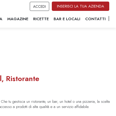
INSERISCI LA TUA AZIENDA
ACCEDI
A
MAGAZINE
RICETTE
BAR E LOCALI
CONTATTI
l, Ristorante
à. Che tu gestisca un ristorante, un bar, un hotel o una pizzeria, la scelta
accesso a prodotti di alta qualità e a un servizio affidabile.