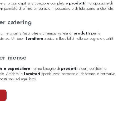
re ai propri ospiti una colazione completa e
prodotti
monoporzione di
re
permette di offrire un servizio impeccabile e di fidelizzare la clientela.
er catering
schi e pronti all’uso, oltre a un’ampia varietà di
prodotti
per la
pietanze. Un buon
fornitore
assicura flessibilità nelle consegne e qualità
per mense
che e ospedaliere
hanno bisogno di
prodotti
sicuri, certificati e
nale. Affidarsi a
fornitori
specializzati permette di rispettare le normative
asti sani ed equilibrati.
I