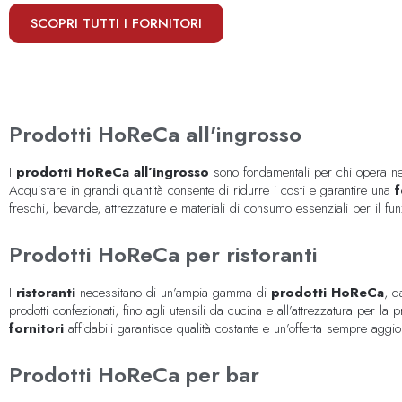
SCOPRI TUTTI I FORNITORI
Prodotti HoReCa all'ingrosso
I
prodotti HoReCa all’ingrosso
sono fondamentali per chi opera nel
Acquistare in grandi quantità consente di ridurre i costi e garantire una
f
freschi, bevande, attrezzature e materiali di consumo essenziali per il fu
Prodotti HoReCa per ristoranti
I
ristoranti
necessitano di un’ampia gamma di
prodotti HoReCa
, d
prodotti confezionati, fino agli utensili da cucina e all’attrezzatura per la 
fornitori
affidabili garantisce qualità costante e un’offerta sempre aggior
Prodotti HoReCa per bar