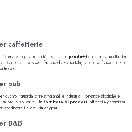
r caffetterie
’offerta variegata di caffè, tè, infusi e
prodotti
dolciari. La scelta dei
ll’espresso e sulla soddisfazione della clientela, rendendo fondamentale
ntrollato.
er pub
r quanto riguarda birre artigianali e industriali, bevande alcoliche e
ture per la spillatura. Un
fornitore di prodotti
affidabile garantisce
soddisfare i clienti più esigenti.
er B&B