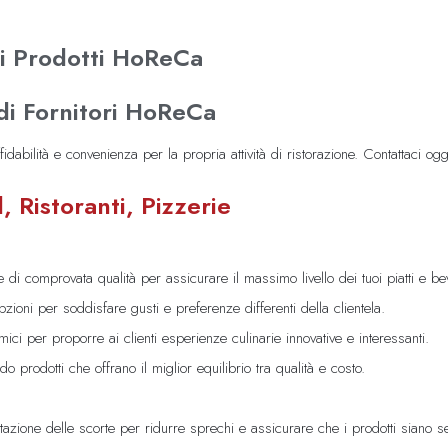
 di Prodotti HoReCa
 di Fornitori HoReCa
ffidabilità e convenienza per la propria attività di ristorazione. Contattaci og
l, Ristoranti, Pizzerie
e di comprovata qualità per assicurare il massimo livello dei tuoi piatti e b
ioni per soddisfare gusti e preferenze differenti della clientela.
ici per proporre ai clienti esperienze culinarie innovative e interessanti.
o prodotti che offrano il miglior equilibrio tra qualità e costo.
tazione delle scorte per ridurre sprechi e assicurare che i prodotti siano s