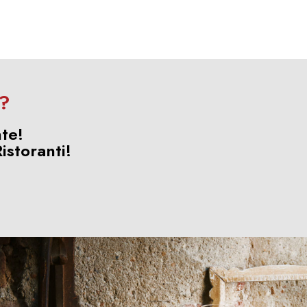
a?
te!
istoranti!