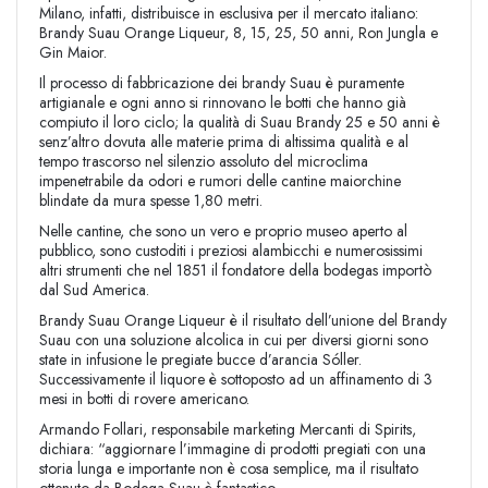
Milano, infatti, distribuisce in esclusiva per il mercato italiano:
Brandy Suau Orange Liqueur, 8, 15, 25, 50 anni, Ron Jungla e
Gin Maior.
Il processo di fabbricazione dei brandy Suau è puramente
artigianale e ogni anno si rinnovano le botti che hanno già
compiuto il loro ciclo; la qualità di Suau Brandy 25 e 50 anni è
senz’altro dovuta alle materie prima di altissima qualità e al
tempo trascorso nel silenzio assoluto del microclima
impenetrabile da odori e rumori delle cantine maiorchine
blindate da mura spesse 1,80 metri.
Nelle cantine, che sono un vero e proprio museo aperto al
pubblico, sono custoditi i preziosi alambicchi e numerosissimi
altri strumenti che nel 1851 il fondatore della bodegas importò
dal Sud America.
Brandy Suau Orange Liqueur è il risultato dell’unione del Brandy
Suau con una soluzione alcolica in cui per diversi giorni sono
state in infusione le pregiate bucce d’arancia Sóller.
Successivamente il liquore è sottoposto ad un affinamento di 3
mesi in botti di rovere americano.
Armando Follari, responsabile marketing Mercanti di Spirits,
dichiara: “aggiornare l’immagine di prodotti pregiati con una
storia lunga e importante non è cosa semplice, ma il risultato
ottenuto da Bodega Suau è fantastico.