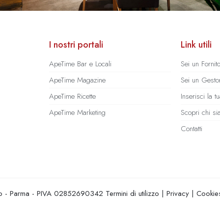
I nostri portali
Link utili
ApeTime Bar e Locali
Sei un Fornit
ApeTime Magazine
Sei un Gestor
ApeTime Ricette
Inserisci la 
ApeTime Marketing
Scopri chi s
Contatti
hio - Parma - PIVA 02852690342
Termini di utilizzo
|
Privacy
|
Cookie