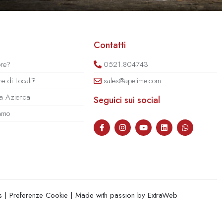
Contatti
ore?
0521.804743
e di Locali?
sales@apetime.com
tua Azienda
Seguici sui social
iamo
s
|
Preferenze Cookie
| Made with passion by
ExtraWeb