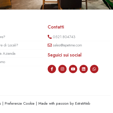
Contatti
ore?
0521.804743
e di Locali?
sales@apetime.com
tua Azienda
Seguici sui social
iamo
s
|
Preferenze Cookie
| Made with passion by
ExtraWeb