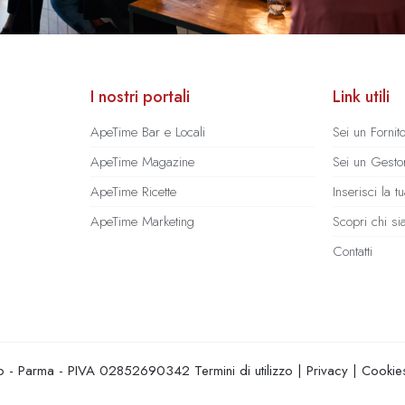
I nostri portali
Link utili
ApeTime Bar e Locali
Sei un Fornit
ApeTime Magazine
Sei un Gestor
ApeTime Ricette
Inserisci la 
ApeTime Marketing
Scopri chi s
Contatti
hio - Parma - PIVA 02852690342
Termini di utilizzo
|
Privacy
|
Cookie