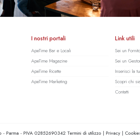
I nostri portali
Link utili
ApeTime Bar e Locali
Sei un Fornit
ApeTime Magazine
Sei un Gestor
ApeTime Ricette
Inserisci la 
ApeTime Marketing
Scopri chi s
Contatti
hio - Parma - PIVA 02852690342
Termini di utilizzo
|
Privacy
|
Cookie