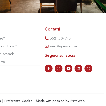
Contatti
ore?
0521.804743
e di Locali?
sales@apetime.com
tua Azienda
Seguici sui social
iamo
s
|
Preferenze Cookie
| Made with passion by
ExtraWeb