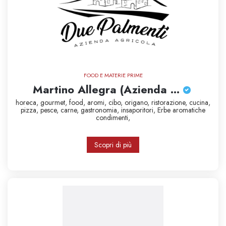
FOOD E MATERIE PRIME
Martino Allegra (Azienda ...
horeca,
gourmet,
food,
aromi,
cibo,
origano,
ristorazione,
cucina,
pizza,
pesce,
carne,
gastronomia,
insaporitori,
Erbe aromatiche
condimenti,
Scopri di più