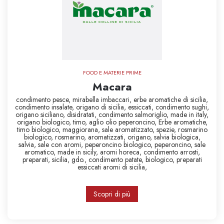
FOOD E MATERIE PRIME
Macara
condimento pesce,
mirabella imbaccari,
erbe aromatiche di sicilia,
condimento insalate,
origano di sicilia,
essiccati,
condimento sughi,
origano siciliano,
disidratati,
condimento salmoriglio,
made in italy,
origano biologico,
timo,
aglio olio peperoncino,
Erbe aromatiche,
timo biologico,
maggiorana,
sale aromatizzato,
spezie,
rosmarino
biologico,
rosmarino,
aromatizzati,
origano,
salvia biologica,
salvia,
sale con aromi,
peperoncino biologico,
peperoncino,
sale
aromatico,
made in sicily,
aromi horeca,
condimento arrosti,
preparati,
sicilia,
gdo.,
condimento patate,
biologico,
preparati
essiccati
aromi di sicilia,
Scopri di più