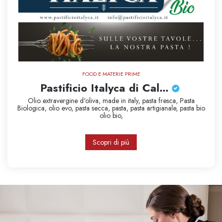
FOOD E MATERIE PRIME
Pastificio Italyca di Cal...
Olio extravergine d'oliva,
made in italy,
pasta fresca,
Pasta
Biologica,
olio evo,
pasta secca,
pasta,
pasta artigianale,
pasta bio
olio bio,
Scopri di più