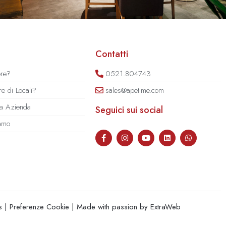
Contatti
ore?
0521.804743
e di Locali?
sales@apetime.com
tua Azienda
Seguici sui social
iamo
s
|
Preferenze Cookie
| Made with passion by
ExtraWeb