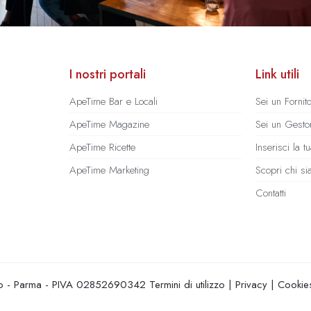
I nostri portali
Link utili
ApeTime Bar e Locali
Sei un Fornit
ApeTime Magazine
Sei un Gestor
ApeTime Ricette
Inserisci la 
ApeTime Marketing
Scopri chi s
Contatti
hio - Parma - PIVA 02852690342
Termini di utilizzo
|
Privacy
|
Cookie