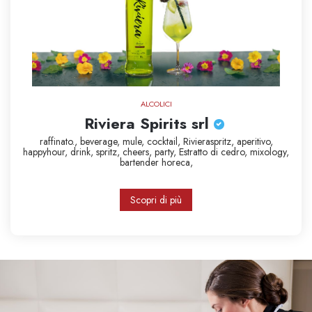
ALCOLICI
Riviera Spirits srl
raffinato.,
beverage,
mule,
cocktail,
Rivieraspritz,
aperitivo,
happyhour,
drink,
spritz,
cheers,
party,
Estratto di cedro,
mixology,
bartender
horeca,
Scopri di più