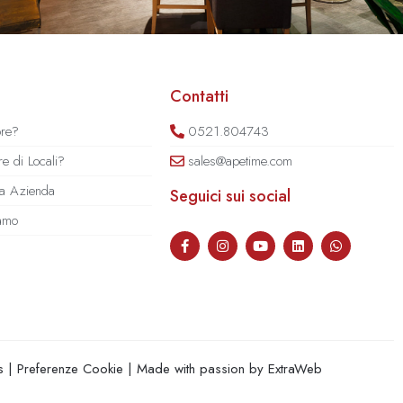
Contatti
ore?
0521.804743
e di Locali?
sales@apetime.com
tua Azienda
Seguici sui social
iamo
s
|
Preferenze Cookie
| Made with passion by
ExtraWeb