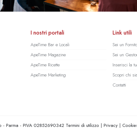
I nostri portali
Link utili
ApeTime Bar e Locali
Sei un Fornit
ApeTime Magazine
Sei un Gestor
ApeTime Ricette
Inserisci la 
ApeTime Marketing
Scopri chi s
Contatti
hio - Parma - PIVA 02852690342
Termini di utilizzo
|
Privacy
|
Cookie