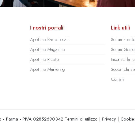
I nostri portali
Link utili
ApeTime Bar e Locali
Sei un Fornit
ApeTime Magazine
Sei un Gestor
ApeTime Ricette
Inserisci la 
ApeTime Marketing
Scopri chi s
Contatti
hio - Parma - PIVA 02852690342
Termini di utilizzo
|
Privacy
|
Cookie