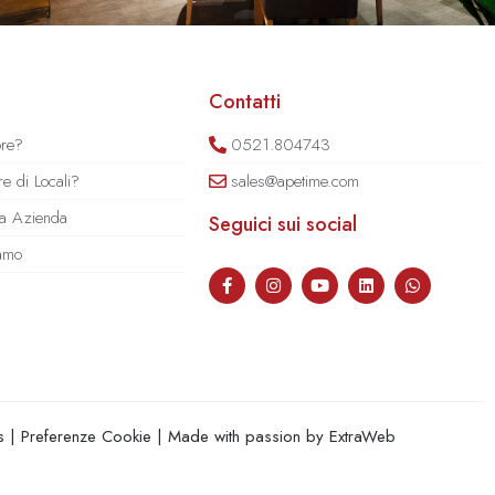
Contatti
ore?
0521.804743
e di Locali?
sales@apetime.com
tua Azienda
Seguici sui social
iamo
s
|
Preferenze Cookie
| Made with passion by
ExtraWeb