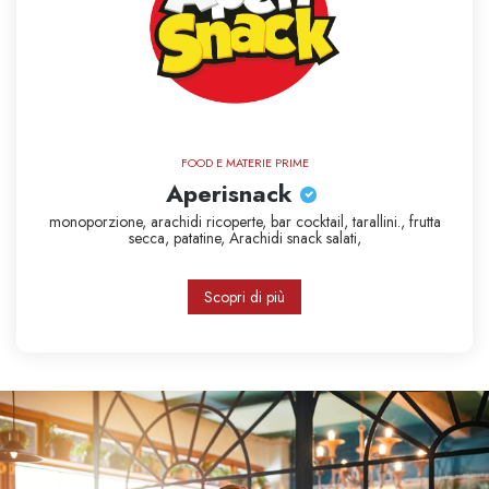
FOOD E MATERIE PRIME
Aperisnack
monoporzione,
arachidi ricoperte,
bar cocktail,
tarallini.,
frutta
secca,
patatine,
Arachidi
snack salati,
Scopri di più