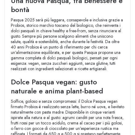
Una nuova Pasqua, tra benessere e
bontà
Pasqua 2025 sarà più leggera, consapevole e inclusiva grazie a
Probios, storico marchio toscano del biologico, che reinventa i
dolci pasquali in chiave healthy e free-from, senza rinunciare al
gusto. Sempre più persone scelgono alimenti che uniscono
salute, qualità e sostenibilità, anche durante le festività. Da oltre
40 anni Probios è un punto di riferimento per chi cerca
un’alimentazione equilibrata, e per questa Pasqua propone una
gamma completa di dolci pasquali biologici, pensati per ogni
esigenza: vegan, senza zuccheri aggiunti, senza glutine, tutti
realizzati con ingredienti selezionati e ricette artigianali.
Dolce Pasqua vegan: gusto
naturale e anima plant-based
Soffice, goloso e senza compromessi: il Dolce Pasqua vegan
firmato Probios è realizzato senza latte, burro né uova, e lievitato
naturalmente con pasta madre. Disponibile in cinque varianti
ispirate alla natura e al gusto: agrumi canditi per una nota fresca,
frutti rossi per un tocco acidulo, crema al cacao per i più golosi,
o farro con gocce di cioccolato per un’esperienza rustica ma
raffinata. I formati da 650 g e 500 g si prestano perfettamente