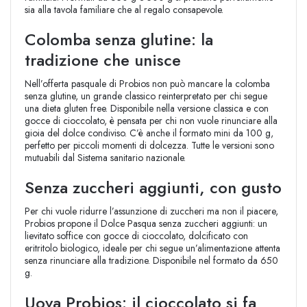
sia alla tavola familiare che al regalo consapevole.
Colomba senza glutine: la
tradizione che unisce
Nell’offerta pasquale di Probios non può mancare la colomba
senza glutine, un grande classico reinterpretato per chi segue
una dieta gluten free. Disponibile nella versione classica e con
gocce di cioccolato, è pensata per chi non vuole rinunciare alla
gioia del dolce condiviso. C’è anche il formato mini da 100 g,
perfetto per piccoli momenti di dolcezza. Tutte le versioni sono
mutuabili dal Sistema sanitario nazionale.
Senza zuccheri aggiunti, con gusto
Per chi vuole ridurre l’assunzione di zuccheri ma non il piacere,
Probios propone il Dolce Pasqua senza zuccheri aggiunti: un
lievitato soffice con gocce di cioccolato, dolcificato con
eritritolo biologico, ideale per chi segue un’alimentazione attenta
senza rinunciare alla tradizione. Disponibile nel formato da 650
g.
Uova Probios: il cioccolato si fa