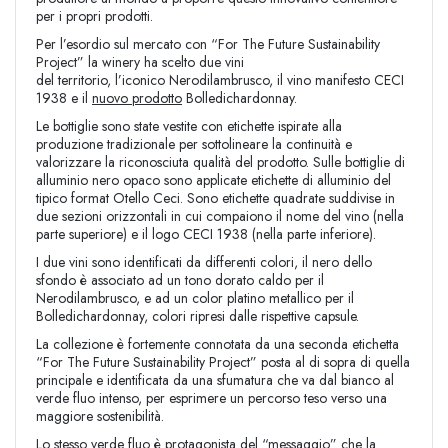
per i propri prodotti.
Per l’esordio sul mercato con “For The Future Sustainability
Project” la winery ha scelto due vini
del territorio, l’iconico Nerodilambrusco, il vino manifesto CECI
1938 e il
nuovo
prodotto
Bolledichardonnay.
Le bottiglie sono state vestite con etichette ispirate alla
produzione tradizionale per sottolineare la continuità e
valorizzare la riconosciuta qualità del prodotto. Sulle bottiglie di
alluminio nero opaco sono applicate etichette di alluminio del
tipico format Otello Ceci. Sono etichette quadrate suddivise in
due sezioni orizzontali in cui compaiono il nome del vino (nella
parte superiore) e il logo CECI 1938 (nella parte inferiore).
I due vini sono identificati da differenti colori, il nero dello
sfondo è associato ad un tono dorato caldo per il
Nerodilambrusco, e ad un color platino metallico per il
Bolledichardonnay, colori ripresi dalle rispettive capsule.
La collezione è fortemente connotata da una seconda etichetta
“For The Future Sustainability Project” posta al di sopra di quella
principale e identificata da una sfumatura che va dal bianco al
verde fluo intenso, per esprimere un percorso teso verso una
maggiore sostenibilità.
Lo stesso verde fluo è protagonista del “messaggio” che la