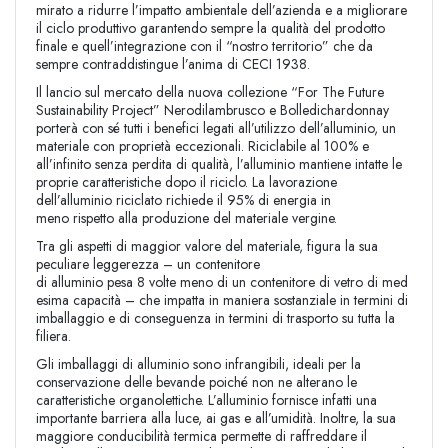
mirato a ridurre l’impatto ambientale dell’azienda e a migliorare
il ciclo produttivo garantendo sempre la qualità del prodotto
finale e quell’integrazione con il “nostro territorio” che da
sempre contraddistingue l’anima di CECI 1938.
Il lancio sul mercato della nuova collezione “For The Future
Sustainability Project” Nerodilambrusco e Bolledichardonnay
porterà con sé tutti i benefici legati all’utilizzo dell’alluminio, un
materiale con proprietà eccezionali. Riciclabile al 100% e
all’infinito senza perdita di qualità, l’alluminio mantiene intatte le
proprie caratteristiche dopo il riciclo. La lavorazione
dell’alluminio riciclato richiede il 95% di energia in
meno rispetto alla produzione del materiale vergine.
Tra gli aspetti di maggior valore del materiale, figura la sua
peculiare leggerezza – un contenitore
di alluminio pesa 8 volte meno di un contenitore di vetro di med
esima capacità – che impatta in maniera sostanziale in termini di
imballaggio e di conseguenza in termini di trasporto su tutta la
filiera.
Gli imballaggi di alluminio sono infrangibili, ideali per la
conservazione delle bevande poiché non ne alterano le
caratteristiche organolettiche. L’alluminio fornisce infatti una
importante barriera alla luce, ai gas e all’umidità. Inoltre, la sua
maggiore conducibilità termica permette di raffreddare il