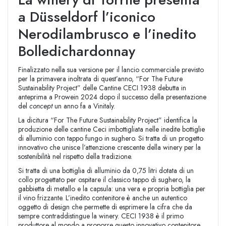
a Düsseldorf l’iconico
Nerodilambrusco e l’inedito
Bolledichardonnay
Finalizzato nella sua versione per il lancio commerciale previsto
per la primavera inoltrata di quest’anno, “For The Future
Sustainability Project” delle Cantine CECI 1938 debutta in
anteprima a Prowein 2024 dopo il successo della presentazione
del
concept
un anno fa a Vinitaly.
La dicitura “For The Future Sustainability Project” identifica la
produzione delle cantine Ceci imbottigliata nelle inedite bottiglie
di alluminio con tappo fungo in sughero. Si tratta di un progetto
innovativo che unisce l’attenzione crescente della winery per la
sostenibilità nel rispetto della tradizione.
Si tratta di una bottiglia di alluminio da 0,75 litri dotata di un
collo progettato per ospitare il classico tappo di sughero, la
gabbietta di metallo e la capsula: una vera e propria bottiglia per
il vino frizzante. L’inedito contenitore è anche un autentico
oggetto di design che permette di esprimere la cifra che da
sempre contraddistingue la winery. CECI 1938 è il primo
produttore al mondo a proporre questo innovativo contenitore