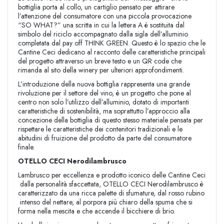
bottiglia porta al collo, un cartiglio pensato per attirare
l’attenzione del consumatore con una piccola provocazione
“SO WHAT?” una scritta in cui la lettera A è sostituita dal
simbolo del riciclo accompagnato dalla sigla dell’alluminio
completata dal pay off THINK GREEN. Questo è lo spazio che le
Cantine Ceci dedicano al racconto delle caratteristiche principali
del progetto attraverso un breve testo e un QR code che
rimanda al sito della winery per ulteriori approfondimenti.
L’introduzione della nuova bottiglia rappresenta una grande
rivoluzione per il settore del vino, è un progetto che pone al
centro non solo l’utilizzo dell’alluminio, dotato di importanti
caratteristiche di sostenibilità, ma soprattutto l’approccio alla
concezione della bottiglia di questo stesso materiale pensata per
rispettare le caratteristiche dei contenitori tradizionali e le
abitudini di fruizione del prodotto da parte del consumatore
finale.
OTELLO CECI Nerodilambrusco
Lambrusco per eccellenza e prodotto iconico delle Cantine Ceci
dalla personalità sfaccettata, OTELLO CECI Nerodilambrusco è
caratterizzato da una ricca palette di sfumature, dal rosso rubino
intenso del nettare, al porpora più chiaro della spuma che si
forma nella mescita e che accende il bicchiere di brio.