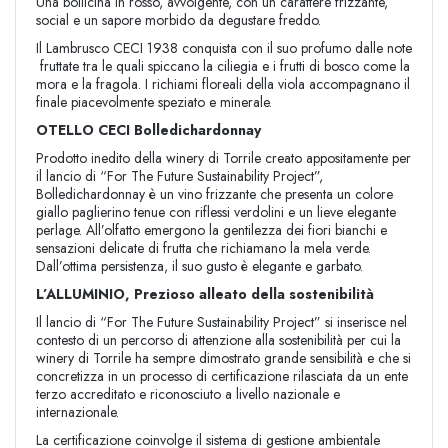
Una bollicina in rosso, avvolgente, con un carattere frizzante,
social e un sapore morbido da degustare freddo.
Il Lambrusco CECI 1938 conquista con il suo profumo dalle note
fruttate tra le quali spiccano la ciliegia e i frutti di bosco come la
mora e la fragola. I richiami floreali della viola accompagnano il
finale piacevolmente speziato e minerale.
OTELLO CECI Bolledichardonnay
Prodotto inedito della winery di Torrile creato appositamente per
il lancio di “For The Future Sustainability Project”,
Bolledichardonnay è un vino frizzante che presenta un colore
giallo paglierino tenue con riflessi verdolini e un lieve elegante
perlage. All’olfatto emergono la gentilezza dei fiori bianchi e
sensazioni delicate di frutta che richiamano la mela verde.
Dall’ottima persistenza, il suo gusto è elegante e garbato.
L’ALLUMINIO, Prezioso alleato della sostenibilità
Il lancio di “For The Future Sustainability Project” si inserisce nel
contesto di un percorso di attenzione alla sostenibilità per cui la
winery di Torrile ha sempre dimostrato grande sensibilità e che si
concretizza in un processo di certificazione rilasciata da un ente
terzo accreditato e riconosciuto a livello nazionale e
internazionale.
La certificazione coinvolge il sistema di gestione ambientale