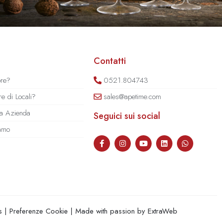
Contatti
ore?
0521.804743
e di Locali?
sales@apetime.com
tua Azienda
Seguici sui social
iamo
s
|
Preferenze Cookie
| Made with passion by
ExtraWeb