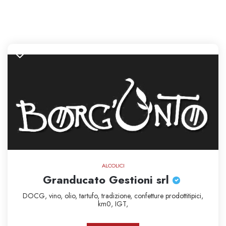
ALCOLICI
Granducato Gestioni srl
DOCG,
vino,
olio,
tartufo,
tradizione,
confetture
prodottitipici,
km0,
IGT,