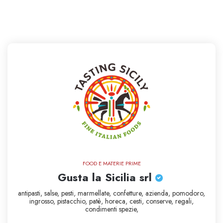
FOOD E MATERIE PRIME
Gusta la Sicilia srl
antipasti,
salse,
pesti,
marmellate,
confetture,
azienda,
pomodoro,
ingrosso,
pistacchio,
patè,
horeca,
cesti,
conserve,
regali,
condimenti
spezie,