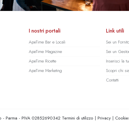
I nostri portali
Link utili
ApeTime Bar e Locali
Sei un Fornit
ApeTime Magazine
Sei un Gestor
ApeTime Ricette
Inserisci la 
ApeTime Marketing
Scopri chi s
Contatti
hio - Parma - PIVA 02852690342
Termini di utilizzo
|
Privacy
|
Cookie