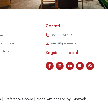
Contatti
ore?
0521.804743
e di Locali?
sales@apetime.com
tua Azienda
Seguici sui social
iamo
s
|
Preferenze Cookie
| Made with passion by
ExtraWeb