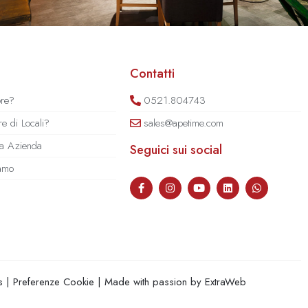
Contatti
ore?
0521.804743
e di Locali?
sales@apetime.com
tua Azienda
Seguici sui social
iamo
s
|
Preferenze Cookie
| Made with passion by
ExtraWeb