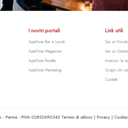
I nostri portali
Link utili
ApeTime Bar e Locali
Sei un Fornit
ApeTime Magazine
Sei un Gestor
ApeTime Ricette
Inserisci la 
ApeTime Marketing
Scopri chi s
Contatti
hio - Parma - PIVA 02852690342
Termini di utilizzo
|
Privacy
|
Cookie