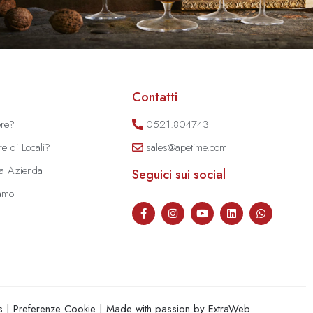
Contatti
ore?
0521.804743
e di Locali?
sales@apetime.com
tua Azienda
Seguici sui social
iamo
s
|
Preferenze Cookie
| Made with passion by
ExtraWeb