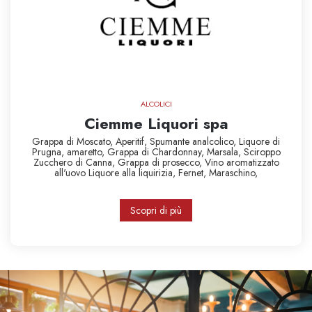
ALCOLICI
Ciemme Liquori spa
Grappa di Moscato,
Aperitif,
Spumante analcolico,
Liquore di
Prugna,
amaretto,
Grappa di Chardonnay,
Marsala,
Sciroppo
Zucchero di Canna,
Grappa di prosecco,
Vino aromatizzato
all'uovo
Liquore alla liquirizia,
Fernet,
Maraschino,
Scopri di più