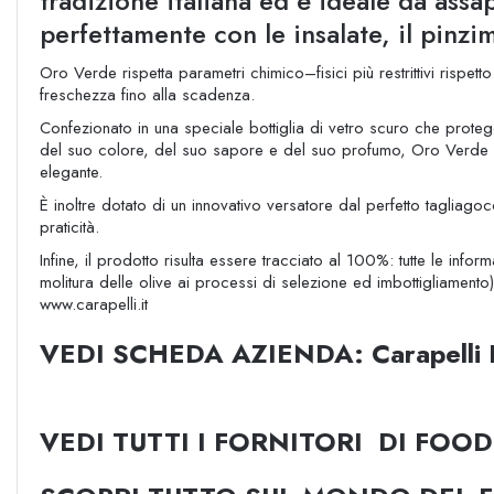
tradizione italiana ed è ideale da assa
perfettamente con le insalate, il pinzi
Oro Verde rispetta parametri chimico–fisici più restrittivi rispett
freschezza fino alla scadenza.
Confezionato in una speciale bottiglia di vetro scuro che prote
del suo colore, del suo sapore e del suo profumo, Oro Verde si
elegante.
È inoltre dotato di un innovativo versatore dal perfetto tagliag
praticità.
Infine, il prodotto risulta essere tracciato al 100%: tutte le inform
molitura delle olive ai processi di selezione ed imbottigliamento
www.carapelli.it
VEDI SCHEDA AZIENDA: Carapelli F
VEDI TUTTI I FORNITORI DI FOOD