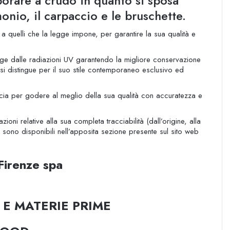
porare a crudo in quanto si sposa
monio, il carpaccio e le bruschette.
o a quelli che la legge impone, per garantire la sua qualità e
gge dalle radiazioni UV garantendo la migliore conservazione
 distingue per il suo stile contemporaneo esclusivo ed
occia per godere al meglio della sua qualità con accuratezza e
azioni relative alla sua completa tracciabilità (dall’origine, alla
) sono disponibili nell’apposita sezione presente sul sito web
irenze spa
 E MATERIE PRIME