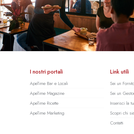
I nostri portali
Link utili
ApeTime Bar e Locali
Sei un Fornit
ApeTime Magazine
Sei un Gestor
ApeTime Ricette
Inserisci la 
ApeTime Marketing
Scopri chi s
Contatti