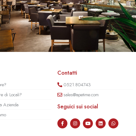
Contatti
ore?
0521.804743
e di Locali?
sales@apetime.com
tua Azienda
Seguici sui social
iamo