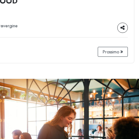
FOOD
ravergine
Prossimo