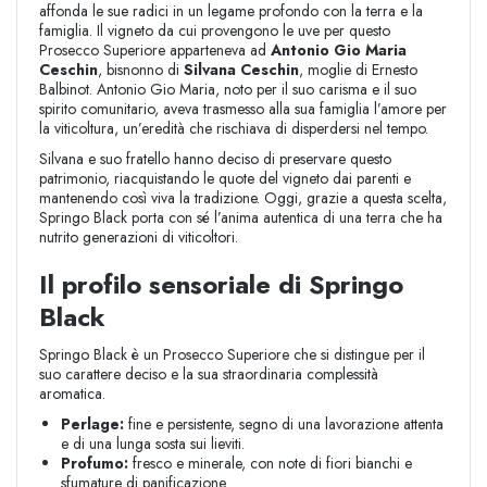
affonda le sue radici in un legame profondo con la terra e la
famiglia. Il vigneto da cui provengono le uve per questo
Prosecco Superiore apparteneva ad
Antonio Gio Maria
Ceschin
, bisnonno di
Silvana Ceschin
, moglie di Ernesto
Balbinot. Antonio Gio Maria, noto per il suo carisma e il suo
spirito comunitario, aveva trasmesso alla sua famiglia l’amore per
la viticoltura, un’eredità che rischiava di disperdersi nel tempo.
Silvana e suo fratello hanno deciso di preservare questo
patrimonio, riacquistando le quote del vigneto dai parenti e
mantenendo così viva la tradizione. Oggi, grazie a questa scelta,
Springo Black porta con sé l’anima autentica di una terra che ha
nutrito generazioni di viticoltori.
Il profilo sensoriale di Springo
Black
Springo Black è un Prosecco Superiore che si distingue per il
suo carattere deciso e la sua straordinaria complessità
aromatica.
Perlage:
fine e persistente, segno di una lavorazione attenta
e di una lunga sosta sui lieviti.
Profumo:
fresco e minerale, con note di fiori bianchi e
sfumature di panificazione.