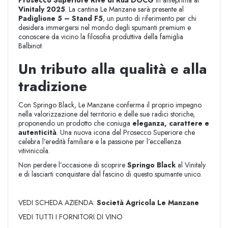
Prosecco Superiore Rive di Rua DOCG
in anteprima al
Vinitaly 2025
. La cantina Le Manzane sarà presente al
Padiglione 5 – Stand F5
, un punto di riferimento per chi
desidera immergersi nel mondo degli spumanti premium e
conoscere da vicino la filosofia produttiva della famiglia
Balbinot.
Un tributo alla qualità e alla
tradizione
Con Springo Black, Le Manzane conferma il proprio impegno
nella valorizzazione del territorio e delle sue radici storiche,
proponendo un prodotto che coniuga
eleganza, carattere e
autenticità
. Una nuova icona del Prosecco Superiore che
celebra l’eredità familiare e la passione per l’eccellenza
vitivinicola.
Non perdere l’occasione di scoprire
Springo Black
al Vinitaly
e di lasciarti conquistare dal fascino di questo spumante unico.
VEDI SCHEDA AZIENDA:
Società Agricola Le Manzane
VEDI TUTTI I FORNITORI DI VINO