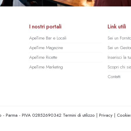
I nostri portali
Link utili
ApeTime Bar e Locali
Sei un Fornit
ApeTime Magazine
Sei un Gestor
ApeTime Ricette
Inserisci la 
ApeTime Marketing
Scopri chi s
Contatti
hio - Parma - PIVA 02852690342
Termini di utilizzo
|
Privacy
|
Cookie