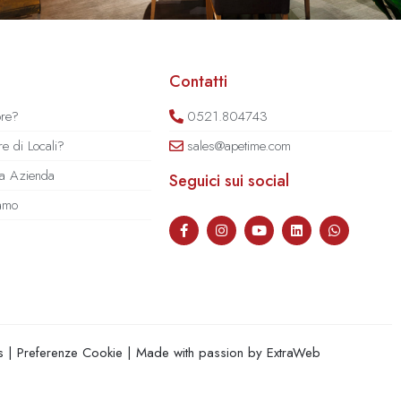
Contatti
ore?
0521.804743
e di Locali?
sales@apetime.com
tua Azienda
Seguici sui social
iamo
s
|
Preferenze Cookie
| Made with passion by
ExtraWeb