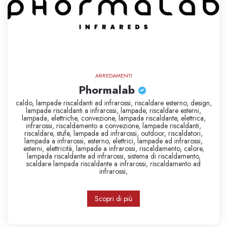
ARREDAMENTI
Phormalab
caldo,
lampade riscaldanti ad infrarossi,
riscaldare esterno,
design,
lampade riscaldanti a infrarossi,
lampade,
riscaldare esterni,
lampada,
elettriche,
convezione,
lampada riscaldante,
elettrica,
infrarossi,
riscaldamento a convezione,
lampade riscaldanti,
riscaldare,
stufe,
lampada ad infrarossi,
outdoor,
riscaldatori,
lampada a infrarossi,
esterno,
elettrici,
lampade ad infrarossi,
esterni,
elettricità,
lampade a infrarossi,
riscaldamento,
calore,
lampada riscaldante ad infrarossi,
sistema di riscaldamento,
scaldare
lampada riscaldante a infrarossi,
riscaldamento ad
infrarossi,
Scopri di più