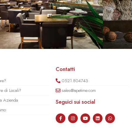
Contatti
ore?
0521.804743
e di Locali?
sales@apetime.com
tua Azienda
Seguici sui social
iamo