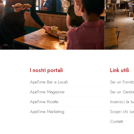
I nostri portali
Link utili
ApeTime Bar e Locali
Sei un Fornit
ApeTime Magazine
Sei un Gestor
ApeTime Ricette
Inserisci la 
ApeTime Marketing
Scopri chi s
Contatti