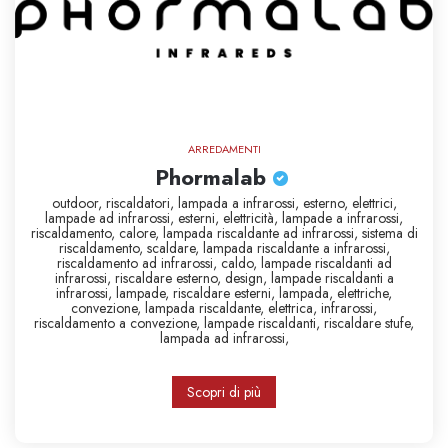
ARREDAMENTI
Phormalab
outdoor,
riscaldatori,
lampada a infrarossi,
esterno,
elettrici,
lampade ad infrarossi,
esterni,
elettricità,
lampade a infrarossi,
riscaldamento,
calore,
lampada riscaldante ad infrarossi,
sistema di
riscaldamento,
scaldare,
lampada riscaldante a infrarossi,
riscaldamento ad infrarossi,
caldo,
lampade riscaldanti ad
infrarossi,
riscaldare esterno,
design,
lampade riscaldanti a
infrarossi,
lampade,
riscaldare esterni,
lampada,
elettriche,
convezione,
lampada riscaldante,
elettrica,
infrarossi,
riscaldamento a convezione,
lampade riscaldanti,
riscaldare
stufe,
lampada ad infrarossi,
Scopri di più